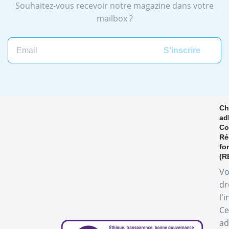
Souhaitez-vous recevoir notre magazine dans votre
mailbox ?
Ch
ad
Co
Ré
fo
(R
Vo
dr
l'
Ce
ad