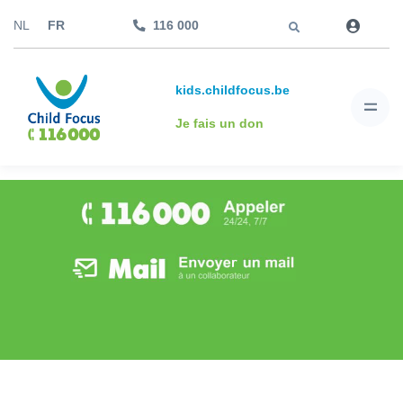
Aller à
NL
FR
116 000
kids.childfocus.be
Je fais un don