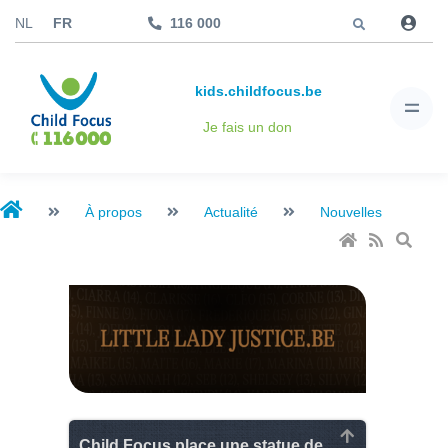
Aller à
NL
FR
116 000
kids.childfocus.be
Je fais un don
À propos
Actualité
Nouvelles
Child Focus place une statue de