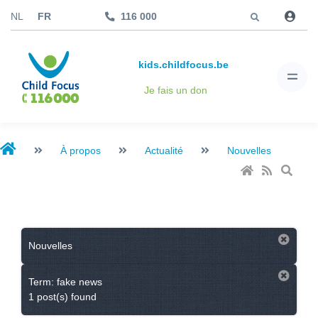
Aller à
NL
FR
116 000
kids.childfocus.be
Je fais un don
À propos
Actualité
Nouvelles
Nouvelles
Term: fake news
1 post(s) found