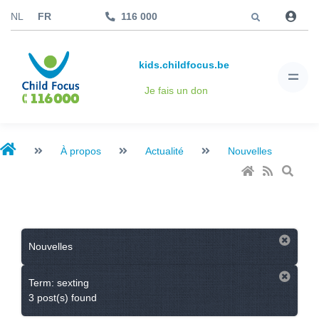
Aller à
NL
FR
116 000
kids.childfocus.be
Je fais un don
À propos
Actualité
Nouvelles
Nouvelles
Term: sexting
3 post(s) found