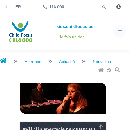
Aller à
NL
FR
116 000
kids.childfocus.be
Je fais un don
À propos
Actualité
Nouvelles
#VU : Un spectacle percutant sur