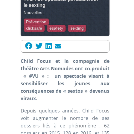
le sexting
Nouvelles
Prévention
clicksafe
esafety
sexting
Child Focus et la compagnie de
théâtre Arts Nomades ont co-produit
« #VU » : un spectacle visant à
sensibiliser les jeunes aux
conséquences de « sextos » devenus
viraux.
Depuis quelques années, Child Focus
voit augmenter le nombre de ses
dossiers liés à ce phénomène : 62
dossiers en 2015, 128 en 2016 et 135