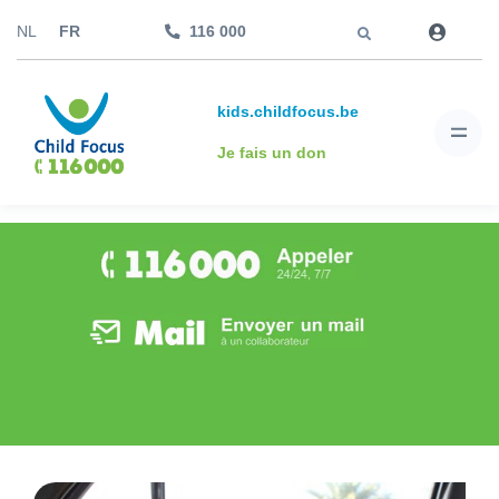
Aller à
NL
FR
116 000
kids.childfocus.be
Je fais un don