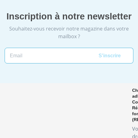
Inscription à notre newsletter
Souhaitez-vous recevoir notre magazine dans votre
mailbox ?
Email
Ch
ad
Co
Ré
fo
(R
Vo
dr