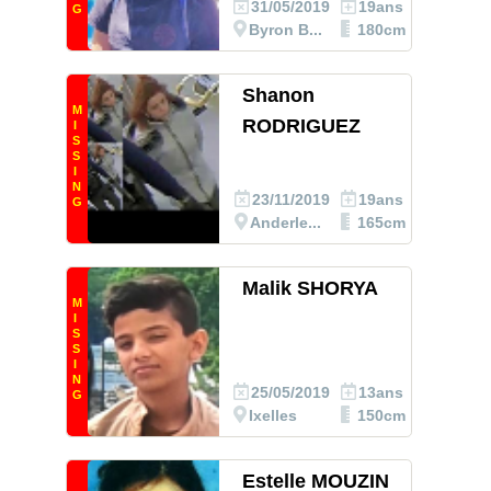
31/05/2019
19ans
G
Byron B...
180cm
Shanon
M
RODRIGUEZ
I
S
S
I
N
23/11/2019
19ans
G
Anderle...
165cm
Malik SHORYA
M
I
S
S
I
N
25/05/2019
13ans
G
Ixelles
150cm
Estelle MOUZIN