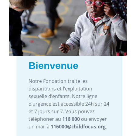
Images d'abus
sexuel d'enfants
Chaque année, Child Focus reçoit
plus de 2.000 signalements
d`images d`abus sexuel d`enfants.
Aidez-nous à enrayer ce
phénomène et à protéger les
victimes en signalant ces images via