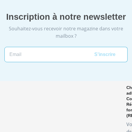
Inscription à notre newsletter
Souhaitez-vous recevoir notre magazine dans votre
mailbox ?
Ch
ad
Co
Ré
fo
(R
Vo
dr