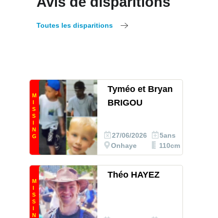
Avis de disparitions
Toutes les disparitions
Tyméo et Bryan
M
BRIGOU
I
S
S
I
N
27/06/2026
5ans
G
Onhaye
110cm
Théo HAYEZ
M
I
S
S
I
N