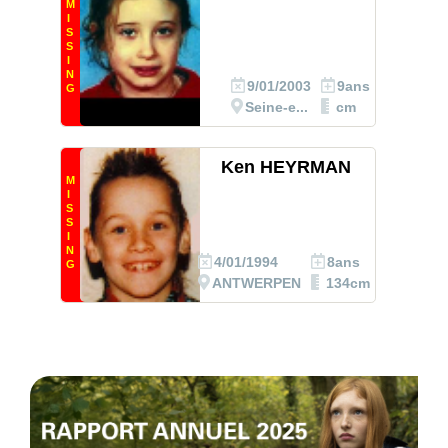
M
I
S
S
I
N
9/01/2003
9ans
G
Seine-e...
cm
Ken HEYRMAN
M
I
S
S
I
N
4/01/1994
8ans
G
ANTWERPEN
134cm