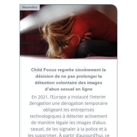
Nouvelles
Child Focus regrette sincèrement la
décision de ne pas prolonger la
détection volontaire des images
d’abus sexuel en ligne
En 2021, l’Europe a instauré l’
Interim
Derogation
une dérogation temporaire
obligeant les entreprises
technologiques à détecter activement
de manière légale les images d’abus
sexuel, de les signaler à la police et à
les supprimer. À partir d’aujourd’hui, ce