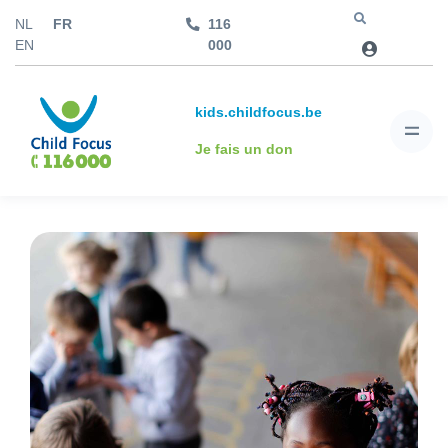
NL
FR
116
Aller à
EN
000
kids.childfocus.be
Je fais un don