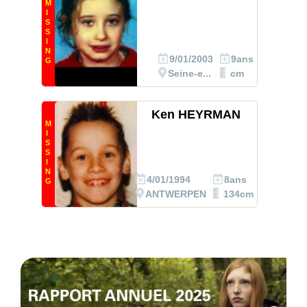
M
I
S
S
I
N
9/01/2003
9ans
G
Seine-e...
cm
Ken HEYRMAN
M
I
S
S
I
N
4/01/1994
8ans
G
ANTWERPEN
134cm