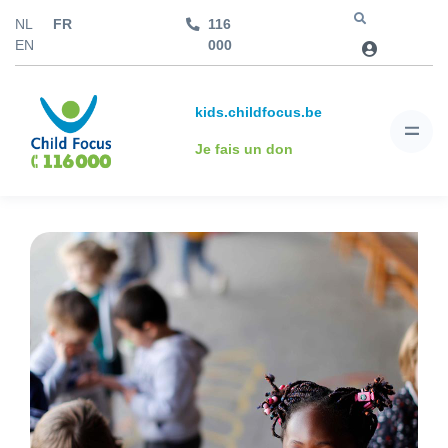
NL
FR
116
Aller à
EN
000
kids.childfocus.be
Je fais un don