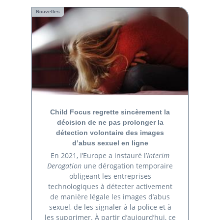
Nouvelles
Child Focus regrette sincèrement la
décision de ne pas prolonger la
détection volontaire des images
d’abus sexuel en ligne
En 2021, l’Europe a instauré l’
Interim
Derogation
une dérogation temporaire
obligeant les entreprises
technologiques à détecter activement
de manière légale les images d’abus
sexuel, de les signaler à la police et à
les supprimer. À partir d’aujourd’hui, ce