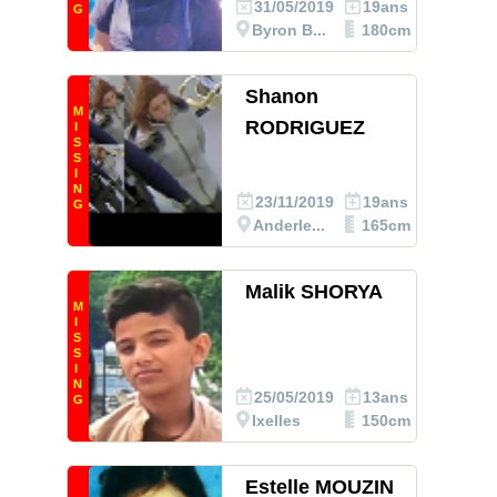
31/05/2019
19ans
G
Byron B...
180cm
Shanon
M
RODRIGUEZ
I
S
S
I
N
23/11/2019
19ans
G
Anderle...
165cm
Malik SHORYA
M
I
S
S
I
N
25/05/2019
13ans
G
Ixelles
150cm
Estelle MOUZIN