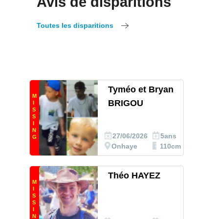
Avis de disparitions
Toutes les disparitions
Tyméo et Bryan
M
BRIGOU
I
S
S
I
N
27/06/2026
5ans
G
Onhaye
110cm
Théo HAYEZ
M
I
S
S
I
N