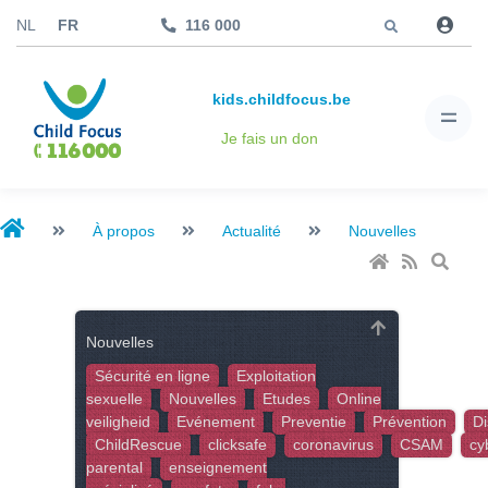
Aller à
NL
FR
116 000
kids.childfocus.be
Je fais un don
À propos
Actualité
Nouvelles
Nouvelles
Sécurité en ligne
Exploitation
sexuelle
Nouvelles
Etudes
Online
veiligheid
Evénement
Preventie
Prévention
Di
ChildRescue
clicksafe
coronavirus
CSAM
cy
parental
enseignement