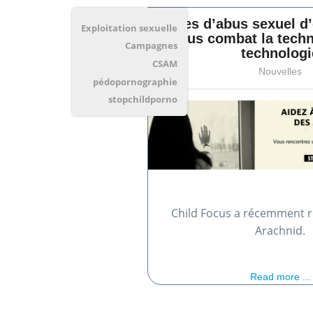
Images d’abus sexuel d’
Exploitation sexuelle
Focus combat la techn
Campagnes
technologi
CSAM
Nouvelles
pédopornographie
stopchildporno
Child Focus a récemment re
Arachnid.
Read more ...