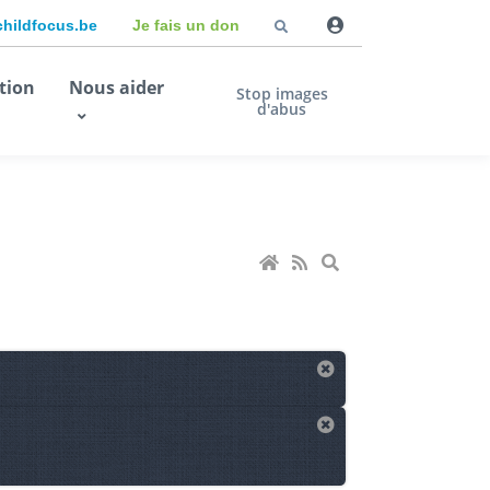
childfocus.be
Je fais un don
tion
Nous aider
Stop images
d'abus