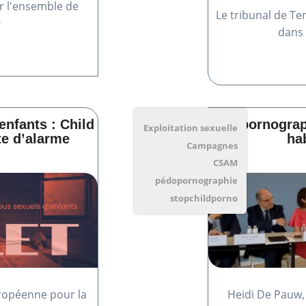
r l'ensemble de
Le tribunal de T
9
dans l
enfants : Child
"La pornograp
Exploitation sexuelle
te d’alarme
ha
Campagnes
CSAM
pédopornographie
stopchildporno
uropéenne pour la
Heidi De Pauw, 