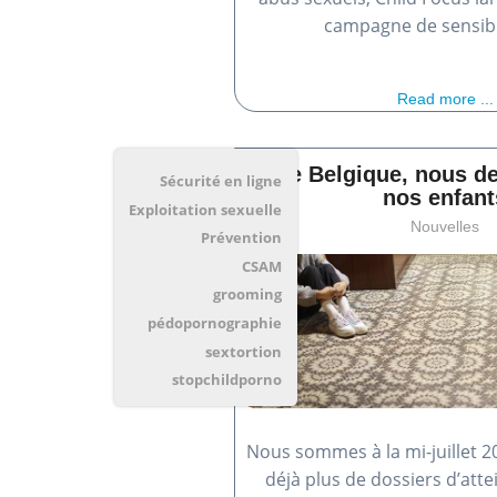
campagne de sensibi
Read more ...
Chère Belgique, nous de
Sécurité en ligne
nos enfant
Exploitation sexuelle
Nouvelles
Prévention
CSAM
grooming
pédopornographie
sextortion
stopchildporno
Nous sommes à la mi-juillet 2
déjà plus de dossiers d’attei