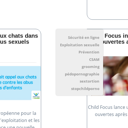
aux chats dans
Child Focus in
Sécurité en ligne
bus sexuels
ouvertes 
Exploitation sexuelle
Prévention
CSAM
grooming
pédopornographie
sextortion
stopchildporno
Child Focus lance 
uropéenne pour la
ouvertes après
'exploitation et les
nce une nouvelle