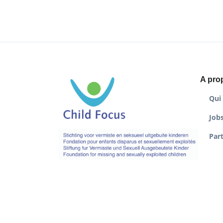
A pro
Qui
Job
Par