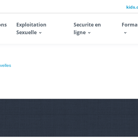
kids.
ons
Exploitation
Securite en
Forma
Sexuelle
ligne
velles