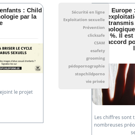
enfants : Child
Europe 
Sécurité en ligne
ologie par la
d'exploitat
Exploitation sexuelle
e
transmis 
Prévention
technologique
de 46 %. Il es
clicksafe
à un accord po
CSAM
esafety
grooming
pédopornographie
stopchildporno
vie privée
joint le projet
Les chiffres sont 
nombreuses préoc
s