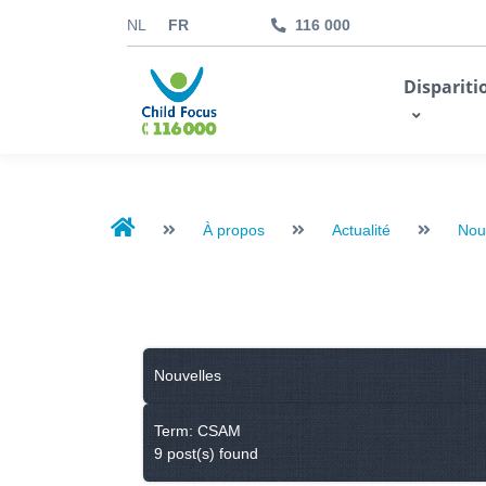
NL
FR
116 000
kids.childfocus.be
Dispariti
Je fais un don
À propos
Actualité
Nou
Nouvelles
Term: CSAM
9 post(s) found