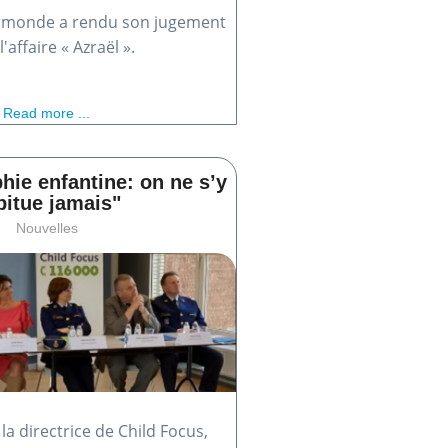
ermonde a rendu son jugement
'affaire « Azraël ».
Read more ...
hie enfantine: on ne s’y
bitue jamais"
Nouvelles
la directrice de Child Focus,