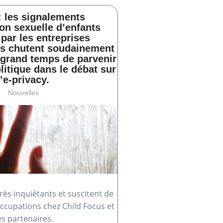
: les signalements
ion sexuelle d’enfants
par les entreprises
s chutent soudainement
t grand temps de parvenir
litique dans le débat sur
l’e-privacy.
Nouvelles
très inquiétants et suscitent de
cupations chez Child Focus et
es partenaires.