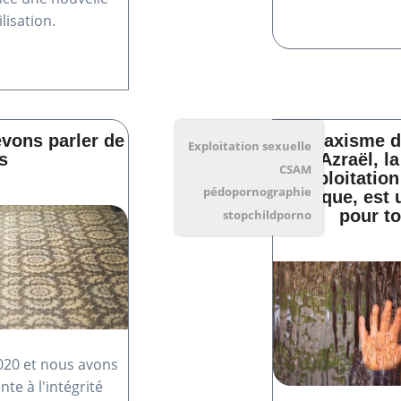
lisation.
vons parler de
Le laxisme d
Exploitation sexuelle
s
Azraël, l
CSAM
d'exploitatio
pédopornographie
Belgique, est 
pour to
stopchildporno
020 et nous avons
nte à l'intégrité