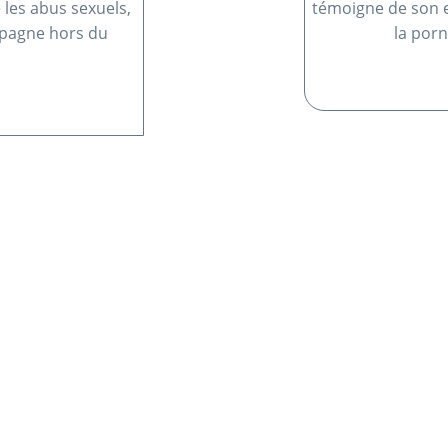
 les abus sexuels,
témoigne de son e
mpagne hors du
la por