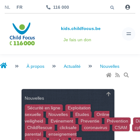
Aller à
NL
FR
116 000
kids.childfocus.be
Je fais un don
À propos
Actualité
Nouvelles
Nouvelles
Sécurité en ligne
Exploitation
sexuelle
Nouvelles
Etudes
Online
veiligheid
Evénement
Preventie
Prévention
Di
ChildRescue
clicksafe
coronavirus
CSAM
cy
parental
enseignement