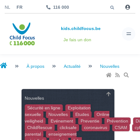
Aller à
NL
FR
116 000
kids.childfocus.be
Je fais un don
À propos
Actualité
Nouvelles
Nouvelles
Sécurité en ligne
Exploitation
sexuelle
Nouvelles
Etudes
Online
veiligheid
Evénement
Preventie
Prévention
Di
ChildRescue
clicksafe
coronavirus
CSAM
cy
parental
enseignement