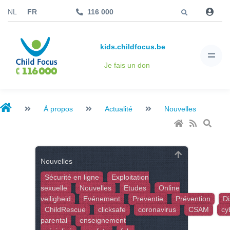
Aller à
NL
FR
116 000
kids.childfocus.be
Je fais un don
À propos
Actualité
Nouvelles
Nouvelles
Sécurité en ligne
Exploitation
sexuelle
Nouvelles
Etudes
Online
veiligheid
Evénement
Preventie
Prévention
Di
ChildRescue
clicksafe
coronavirus
CSAM
cy
parental
enseignement