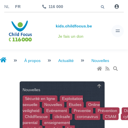
Aller à
NL
FR
116 000
kids.childfocus.be
Je fais un don
À propos
Actualité
Nouvelles
Nouvelles
Sécurité en ligne
Exploitation
sexuelle
Nouvelles
Etudes
Online
veiligheid
Evénement
Preventie
Prévention
Di
ChildRescue
clicksafe
coronavirus
CSAM
cy
parental
enseignement