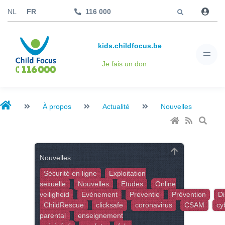
Aller à
NL
FR
116 000
kids.childfocus.be
Je fais un don
À propos
Actualité
Nouvelles
Nouvelles
Sécurité en ligne
Exploitation
sexuelle
Nouvelles
Etudes
Online
veiligheid
Evénement
Preventie
Prévention
Di
ChildRescue
clicksafe
coronavirus
CSAM
cy
parental
enseignement