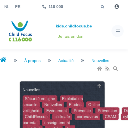
Aller à
NL
FR
116 000
kids.childfocus.be
Je fais un don
À propos
Actualité
Nouvelles
Nouvelles
Sécurité en ligne
Exploitation
sexuelle
Nouvelles
Etudes
Online
veiligheid
Evénement
Preventie
Prévention
Di
ChildRescue
clicksafe
coronavirus
CSAM
cy
parental
enseignement