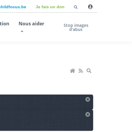
childfocus.be
Je fais un don
tion
Nous aider
Stop images
d'abus