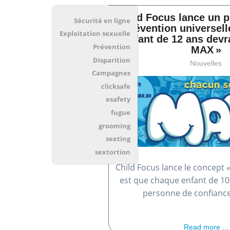
Child Focus lance un
Sécurité en ligne
prévention universell
Exploitation sexuelle
enfant de 12 ans devr
Prévention
MAX »
Disparition
Nouvelles
Campagnes
clicksafe
esafety
fugue
grooming
sexting
sextortion
Child Focus lance le concept 
est que chaque enfant de 10 
personne de confianc
Read more ...