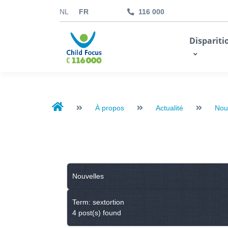
NL
FR
116 000
kids.childfocus.be
Dispariti
Je fais un don
À propos
Actualité
Nou
Nouvelles
Term: sextortion
4 post(s) found