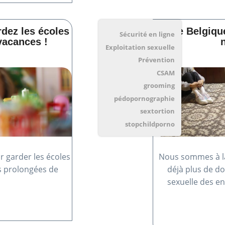
rdez les écoles
Chère Belgiqu
Sécurité en ligne
vacances !
Exploitation sexuelle
Prévention
CSAM
grooming
pédopornographie
sextortion
stopchildporno
r garder les écoles
Nous sommes à la
s prolongées de
déjà plus de dos
sexuelle des e