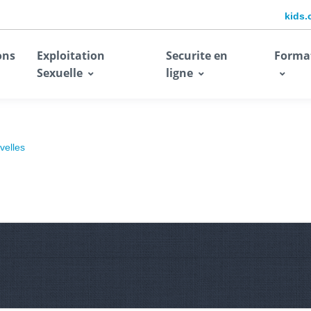
kids.
ons
Exploitation
Securite en
Forma
Sexuelle
ligne
velles