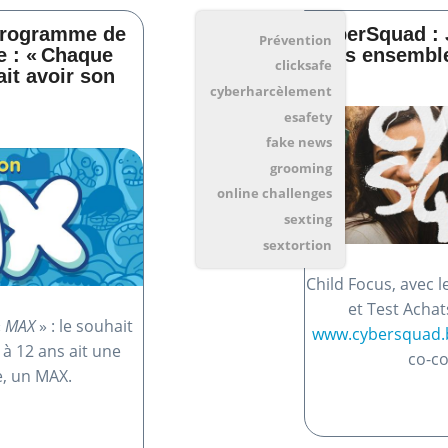
 programme de
CyberSquad : 
Prévention
e : « Chaque
tous ensemble 
clicksafe
ait avoir son
cyberharcèlement
esafety
fake news
grooming
online challenges
sexting
sextortion
Child Focus, avec 
et Test Achat
«
MAX
» : le souhait
www.cybersquad.
à 12 ans ait une
co-co
e, un MAX.