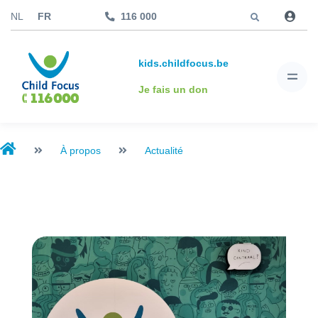
Aller à
NL
FR
116 000
kids.childfocus.be
Je fais un don
À propos
Actualité