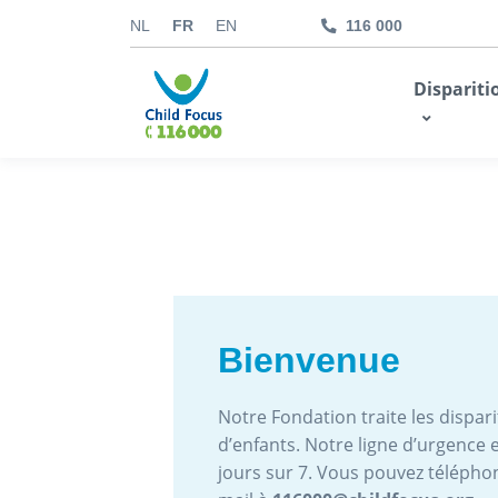
NL
FR
EN
116 000
kids.childfocus.be
Dispariti
Je fais un don
Bienvenue
Notre Fondation traite les disparit
d’enfants. Notre ligne d’urgence e
jours sur 7. Vous pouvez téléph