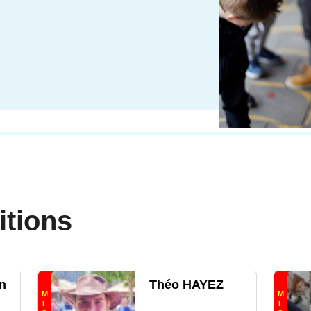
itions
n
Théo HAYEZ
M
M
I
I