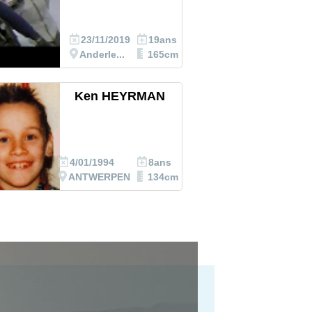
23/11/2019
19ans
Anderle...
165cm
Ken HEYRMAN
4/01/1994
8ans
ANTWERPEN
134cm