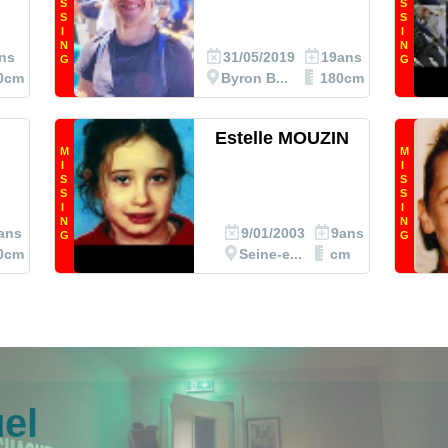
S
S
S
S
I
I
N
N
ns
31/05/2019
19ans
G
G
0cm
Byron B...
180cm
Estelle MOUZIN
M
M
I
I
S
S
S
S
I
I
N
N
ans
9/01/2003
9ans
G
G
0cm
Seine-e...
cm
el