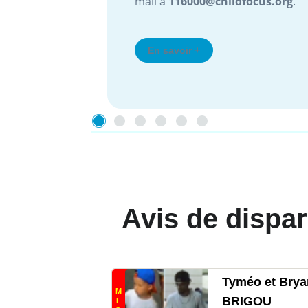
mail à
116000@childfocus.org
.
En savoir +
Avis de dispar
Tyméo et Brya
M
BRIGOU
I