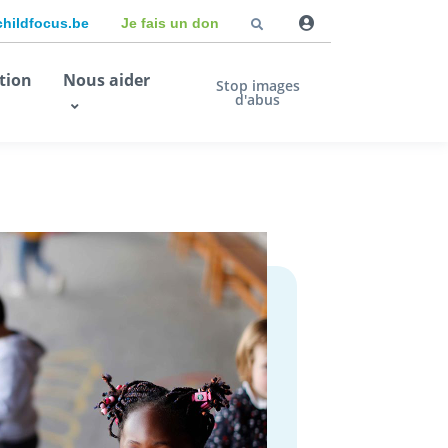
childfocus.be
Je fais un don
tion
Nous aider
Stop images
d'abus