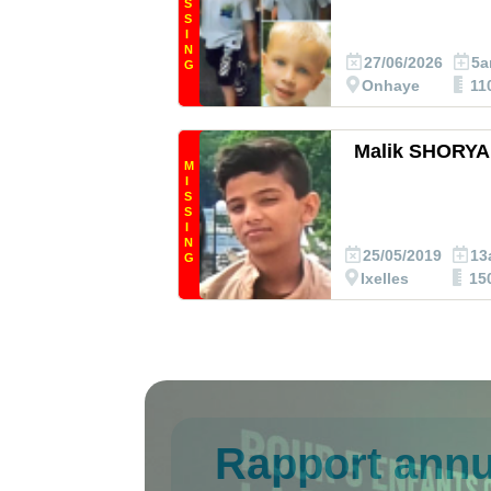
S
S
I
N
27/06/2026
5a
G
Onhaye
11
Malik SHORYA
M
I
S
S
I
N
25/05/2019
13
G
Ixelles
15
Rapport annu