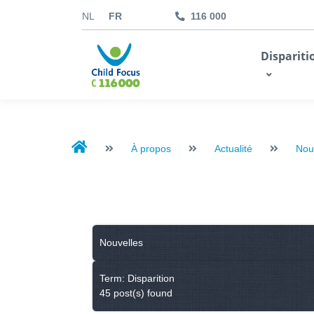
NL
FR
116 000
kids.childfocus.be
Dispariti
Je fais un don
À propos
Actualité
Nou
Nouvelles
Term: Disparition
45 post(s) found