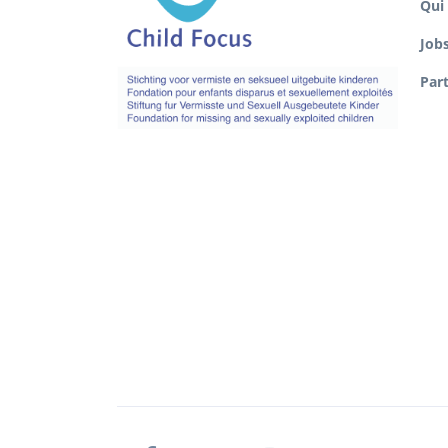
Qui
Job
Par