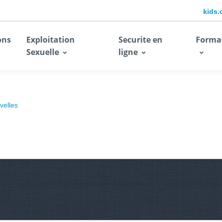
kids.
ons
Exploitation
Securite en
Forma
Sexuelle
ligne
velles