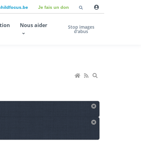
childfocus.be
Je fais un don
tion
Nous aider
Stop images
d'abus