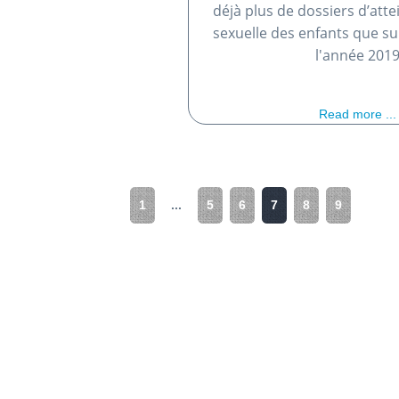
déjà plus de dossiers d’attei
sexuelle des enfants que su
l'année 201
Read more ...
1
...
5
6
7
8
9