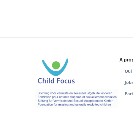
A pro
Qui
Job
Par