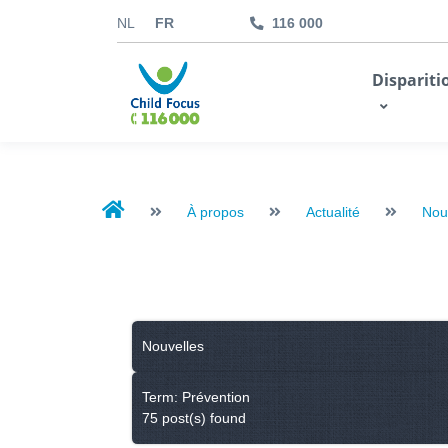
NL
FR
116 000
kids.childfocus.be
Dispariti
Je fais un don
À propos
Actualité
Nou
Nouvelles
Term: Prévention
75 post(s) found