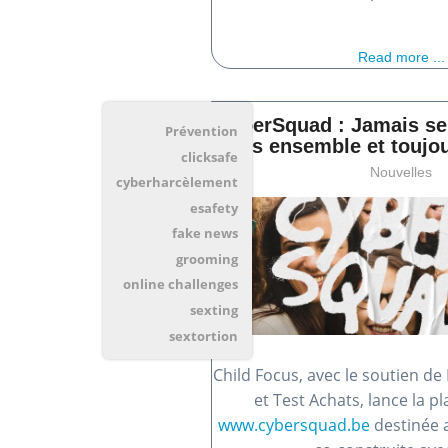
Read more ...
CyberSquad : Jamais se
Prévention
tous ensemble et toujou
clicksafe
Nouvelles
cyberharcèlement
esafety
fake news
grooming
online challenges
sexting
sextortion
Child Focus, avec le soutien d
et Test Achats, lance la 
www.cybersquad.be
destinée 