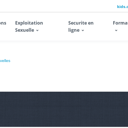
kids.
ons
Exploitation
Securite en
Forma
Sexuelle
ligne
velles