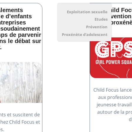
alements
Child Foc
Exploitation sexuelle
le d’enfants
prévention
Etudes
ntreprises
proxénè
Prévention
t soudainement
mps de parvenir
Proxénète d'adolescent
ns le débat sur
.
Child Focus lanc
aux professionn
jeunesse travaill
autour de la p
nts et suscitent de
d
ez Child Focus et
s.