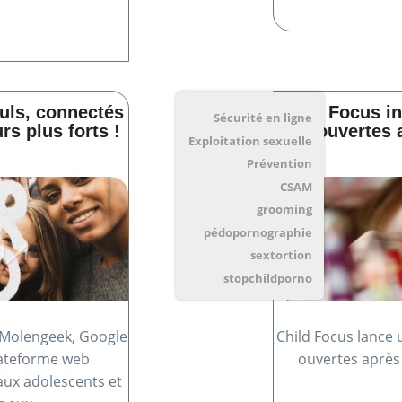
uls, connectés
Child Focus in
Sécurité en ligne
rs plus forts !
ouvertes 
Exploitation sexuelle
Prévention
CSAM
grooming
pédopornographie
sextortion
stopchildporno
e Molengeek, Google
Child Focus lance 
plateforme web
ouvertes après
aux adolescents et