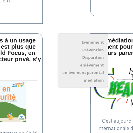
c eux.
ts à un usage
La médiation
Evénement
 est plus que
prônent pour
Prévention
ild Focus, en
leurs pare
Disparition
teur privé, s’y
enlèvement
enlèvement parental
médiation
C’est aujourd
internationale d