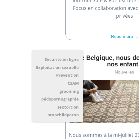
Internet Safe & Fun est une i
Focus en collaboration avec
privées
Read more ...
Chère Belgique, nous de
Sécurité en ligne
nos enfant
Exploitation sexuelle
Nouvelles
Prévention
CSAM
grooming
pédopornographie
sextortion
stopchildporno
Nous sommes à la mi-juillet 2