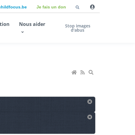
childfocus.be
Je fais un don
tion
Nous aider
Stop images
d'abus