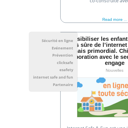
co-construite ave
Read more ...
Sensibiliser les enfan
Sécurité en ligne
plus sûre de l’internet
Evénement
jamais primordial. Ch
Prévention
collaboration avec le sec
engage
clicksafe
esafety
Nouvelles
internet safe and fun
Partenaire