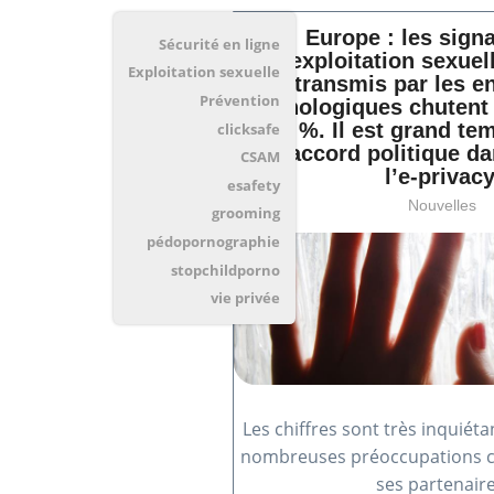
Europe : les sign
Sécurité en ligne
d'exploitation sexuel
Exploitation sexuelle
transmis par les e
Prévention
technologiques chuten
de 46 %. Il est grand te
clicksafe
à un accord politique da
CSAM
l’e-privacy
esafety
Nouvelles
grooming
pédopornographie
stopchildporno
vie privée
Les chiffres sont très inquiéta
nombreuses préoccupations ch
ses partenaire