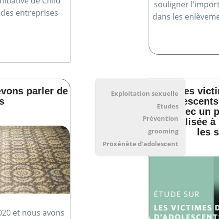
nitiative de Child
souligner l'impor
 des entreprises
dans les enlèveme
vons parler de
​Les vic
Exploitation sexuelle
s
d’adolescents 
Etudes
avec un p
Prévention
spécialisée à
les 
grooming
Proxénète d'adolescent
020 et nous avons