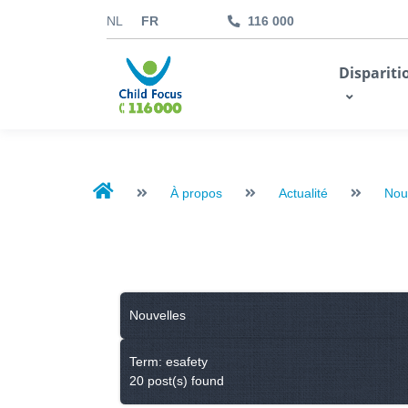
NL
FR
116 000
kids.childfocus.be
Dispariti
Je fais un don
À propos
Actualité
Nou
Nouvelles
Term: esafety
20 post(s) found