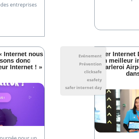
 des entreprises
« Internet nous
Safer Internet
Evénement
ssons donc
un meilleur i
Prévention
ur Internet ! »
Charleroi Airp
clicksafe
dans
esafety
safer internet day
a Journée pour un