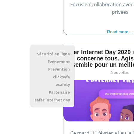
Focus en collaboration avec
privées
Read more ...
Safer Internet Day 2020 
Sécurité en ligne
concerne tous. Agi
Evénement
ensemble pour un meille
Prévention
Nouvelles
clicksafe
esafety
Partenaire
safer internet day
Ce mardi 11 février a lieu l