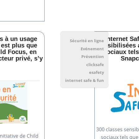
ts à un usage
Internet Sa
Sécurité en ligne
 est plus que
sensibilisées
Evénement
ild Focus, en
sociaux tels
Prévention
teur privé, s’y
Snapc
clicksafe
esafety
internet safe & fun
300 classes sensib
nitiative de Child
sociaux tels que