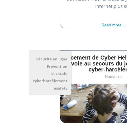
Internet plus s
Read more ...
Lancement de Cyber Help
Sécurité en ligne
qui vole au secours du 
Prévention
cyber-harcèl
clicksafe
Nouvelles
cyberharcèlement
esafety