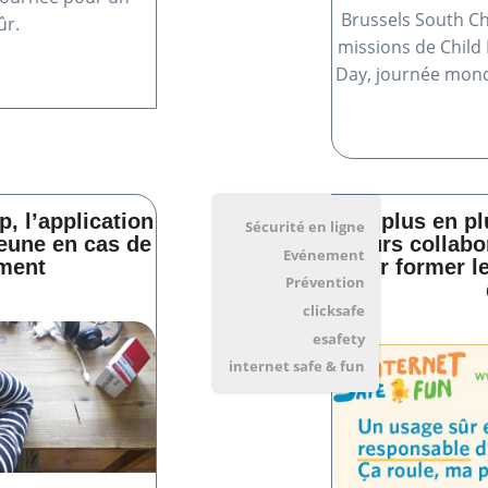
Brussels South Ch
ûr.
missions de Child 
Day, journée mondi
, l’application
De plus en pl
Sécurité en ligne
jeune en cas de
leurs collabo
Evénement
ement
pour former l
Prévention
clicksafe
esafety
internet safe & fun