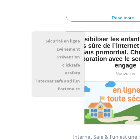
Read more ...
Sensibiliser les enfan
Sécurité en ligne
plus sûre de l’internet
Evénement
jamais primordial. Ch
Prévention
collaboration avec le sec
engage
clicksafe
esafety
Nouvelles
internet safe and fun
Partenaire
Internet Safe & Fun est une i