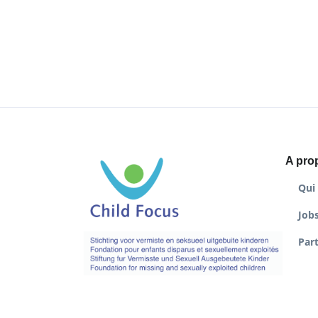
A pro
Qui
Job
Par