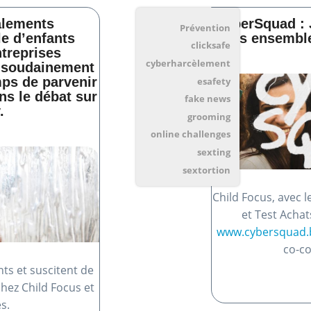
alements
CyberSquad : 
Prévention
le d’enfants
tous ensemble 
clicksafe
ntreprises
cyberharcèlement
t soudainement
mps de parvenir
esafety
ns le débat sur
fake news
.
grooming
online challenges
sexting
sextortion
Child Focus, avec 
et Test Achat
www.cybersquad.
co-co
nts et suscitent de
ez Child Focus et
s.