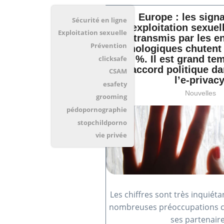
Europe : les sign
Sécurité en ligne
d'exploitation sexuel
Exploitation sexuelle
transmis par les e
Prévention
technologiques chuten
de 46 %. Il est grand te
clicksafe
à un accord politique da
CSAM
l’e-privacy
esafety
Nouvelles
grooming
pédopornographie
stopchildporno
vie privée
Les chiffres sont très inquiéta
nombreuses préoccupations ch
ses partenaire