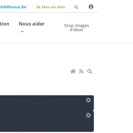
childfocus.be
Je fais un don
tion
Nous aider
Stop images
d'abus