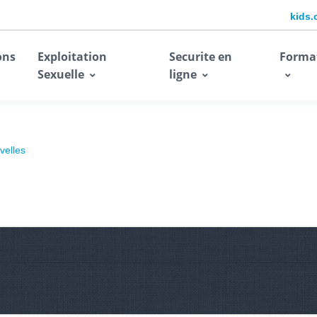
kids.
ons
Exploitation
Securite en
Forma
Sexuelle
ligne
velles