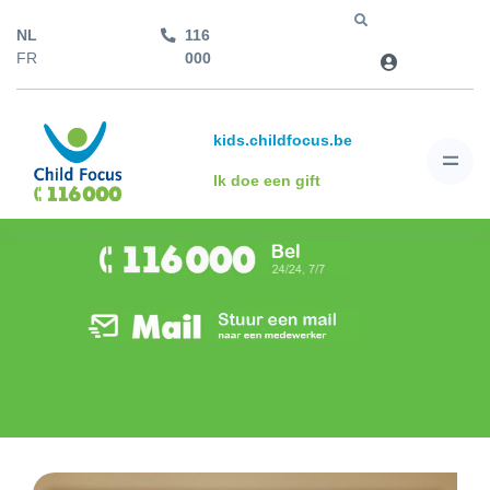
NL
116
Jump to
FR
000
kids.childfocus.be
Ik doe een gift