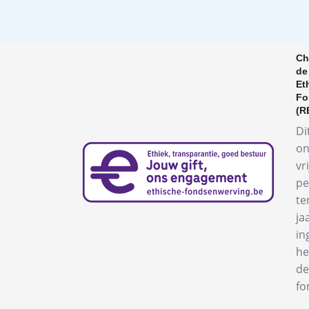
Ch
de
Et
Fo
(R
Di
on
vr
pe
te
ja
in
he
de
fo