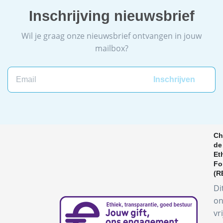
Inschrijving nieuwsbrief
Wil je graag onze nieuwsbrief ontvangen in jouw
mailbox?
Email
Ch
de
Et
Fo
(R
Di
on
vr