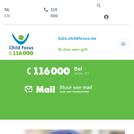
NL
116
Jump to
FR
000
kids.childfocus.be
Ik doe een gift