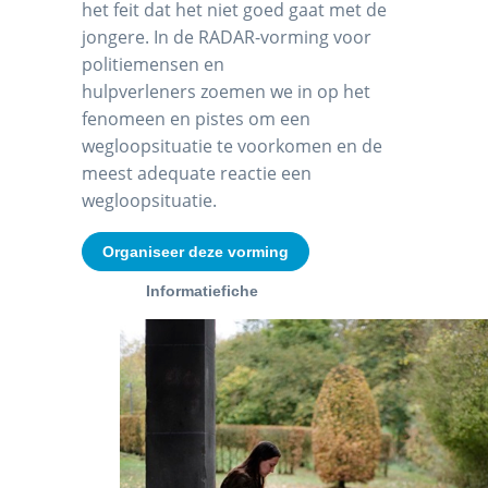
het feit dat het niet goed gaat met de
jongere. In de RADAR-vorming voor
politiemensen en
hulpverleners zoemen we in op het
fenomeen en pistes om een
wegloopsituatie te voorkomen en de
meest adequate reactie een
wegloopsituatie.
Organiseer deze vorming
Informatiefiche