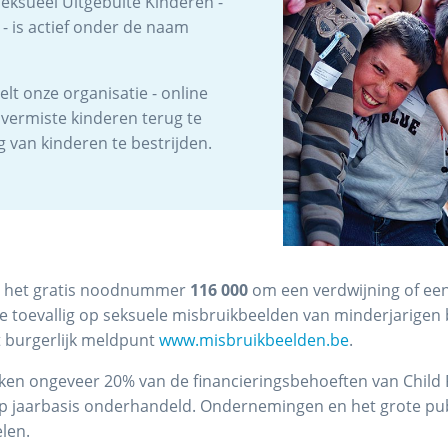
Seksueel Uitgebuite Kinderen -
- is actief onder de naam
elt onze organisatie - online
m vermiste kinderen terug te
g van kinderen te bestrijden.
op het gratis noodnummer
116 000
om een verdwijning of een
ie toevallig op seksuele misbruikbeelden van minderjarigen 
 burgerlijk meldpunt
www.misbruikbeelden.be
.
ken ongeveer 20% van de financieringsbehoeften van Child
op jaarbasis onderhandeld. Ondernemingen en het grote pub
len.