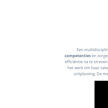
Een multidiscipli
competenties
en zorge
efficiëntie na te streve
het werk om haar tale
ontplooiing. De men