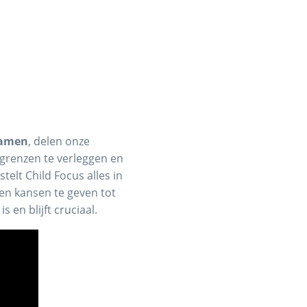
amen
, delen onze
 grenzen te verleggen en
telt Child Focus alles in
en kansen te geven tot
 en blijft cruciaal.