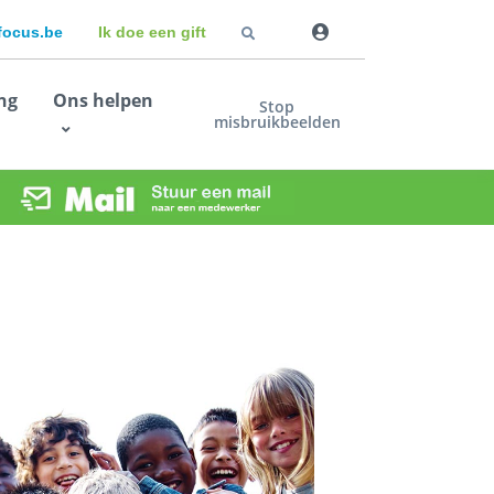
dfocus.be
Ik doe een gift
ng
Ons helpen
Stop
misbruikbeelden