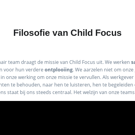
Filosofie van Child Focus
nair team draagt de missie van Child Focus uit. We werken
s
n voor hun verdere
ontplooiing
. We aarzelen niet om onze
n in onze werking om onze missie te vervullen. Als werkgever s
nten te behouden, naar hen te luisteren, hen te begeleiden 
s staat bij ons steeds centraal. Het welzijn van onze teams is