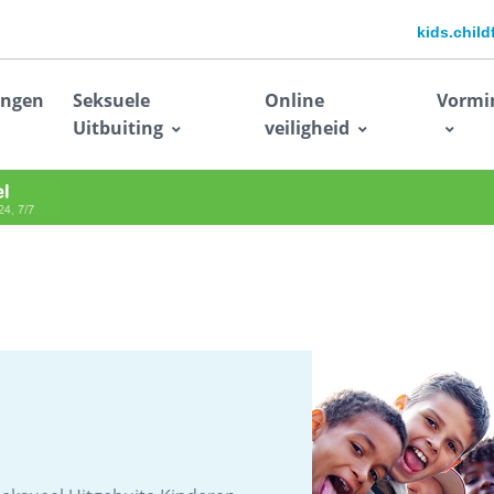
kids.chil
ingen
Seksuele
Online
Vormi
Uitbuiting
veiligheid