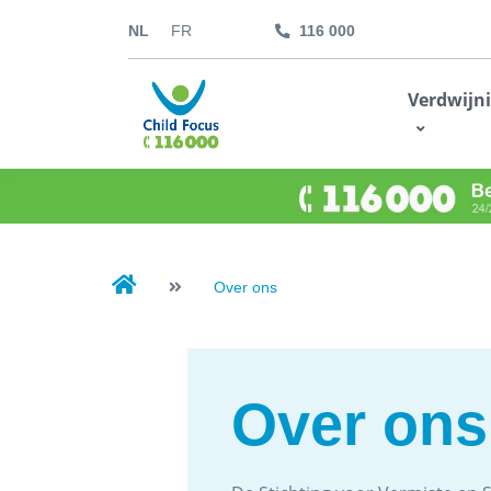
NL
FR
116 000
kids.childfocus.be
Verdwijn
Ik doe een gift
Over ons
Over ons