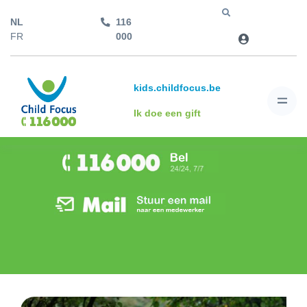
NL
116
Jump to
FR
000
kids.childfocus.be
Ik doe een gift