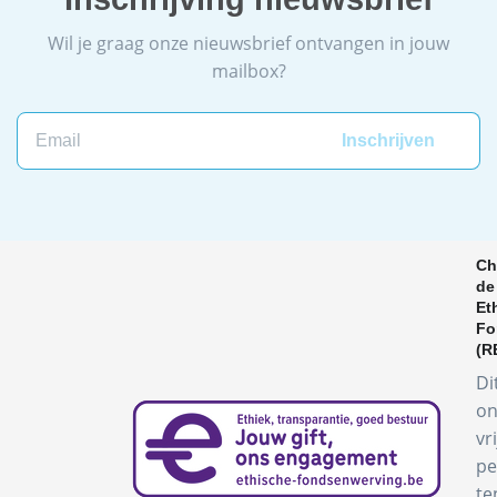
Wil je graag onze nieuwsbrief ontvangen in jouw
mailbox?
Email
Ch
de
Et
Fo
(R
Di
on
vr
pe
te