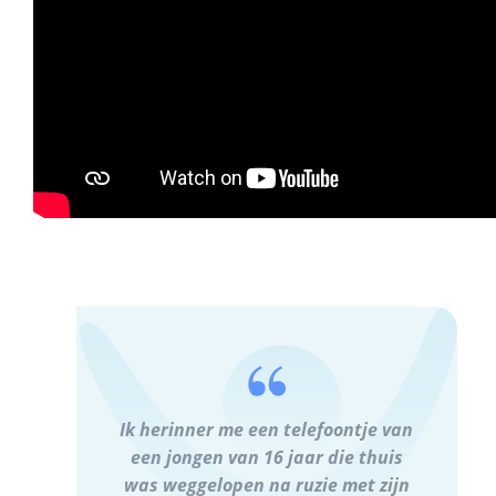
Ik herinner me een telefoontje van
een jongen van 16 jaar die thuis
was weggelopen na ruzie met zijn