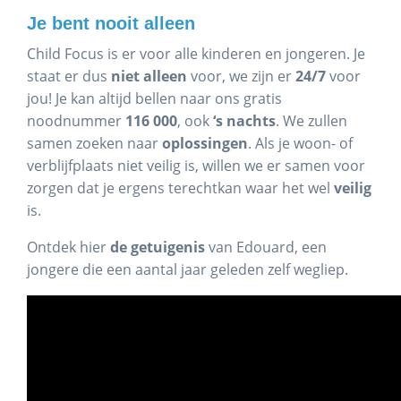
Je bent nooit alleen
Child Focus is er voor alle kinderen en jongeren. Je
staat er dus
niet alleen
voor, we zijn er
24/7
voor
jou! Je kan altijd bellen naar ons gratis
noodnummer
116 000
, ook
‘s nachts
. We zullen
samen zoeken naar
oplossingen
. Als je woon- of
verblijfplaats niet veilig is, willen we er samen voor
zorgen dat je ergens terechtkan waar het wel
veilig
is.
Ontdek hier
de getuigenis
van Edouard, een
jongere die een aantal jaar geleden zelf wegliep.