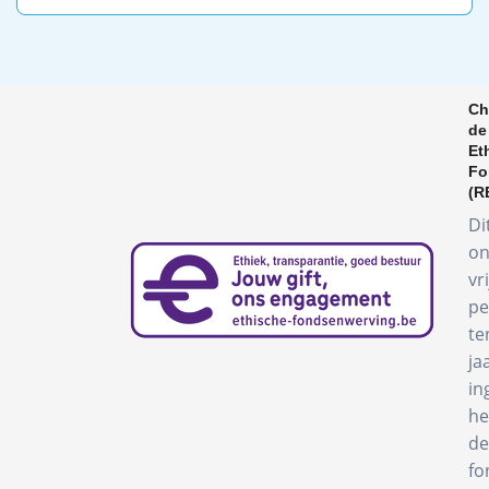
Ch
de
Et
Fo
(R
Di
on
vr
pe
te
ja
in
he
de
fo