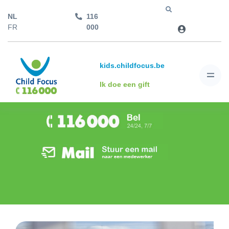
NL
116
Jump to
FR
000
kids.childfocus.be
Ik doe een gift