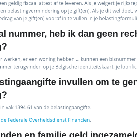
en geldig fiscaal attest af te leveren. Als je weigert je rij
n belastingvermindering op je gift(en). Als je dit wel doet, 
g van je gift(en) vooraf in te vullen in je belastingformul
aal nummer, heb ik dan geen rec
g?
 er werken, er een woning hebben ... kunnen een bisnumme
mmer terugvinden op je Belgische identiteitskaart, je loonfic
stingaangifte invullen om te ge
g?
in vak 1394-61 van de belastingaangifte.
 de Federale Overheidsdienst Financiën
.
ienden en familie geld ingezame