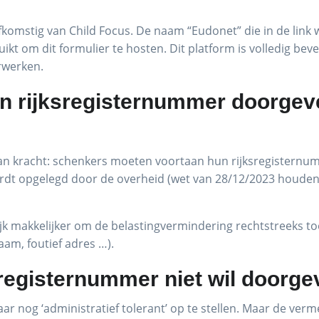
komstig van Child Focus. De naam “Eudonet” die in de link 
kt om dit formulier te hosten. Dit platform is volledig bevei
erwerken.
n rijksregisternummer doorgeve
 van kracht: schenkers moeten voortaan hun rijksregisternu
dt opgelegd door de overheid (wet van 28/12/2023 houdende 
k makkelijker om de belastingvermindering rechtstreeks toe
aam, foutief adres …).
jksregisternummer niet wil doorg
aar nog ‘administratief tolerant’ op te stellen. Maar de ver