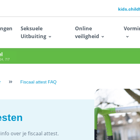
kids.chil
ingen
Seksuele
Online
Vormi
Uitbuiting
veiligheid
r
Fiscaal attest FAQ
esten
fo over je fiscaal attest.