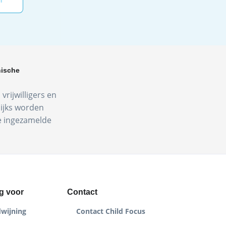
hische
vrijwilligers en
lijks worden
de ingezamelde
g voor
Contact
dwijning
Contact Child Focus