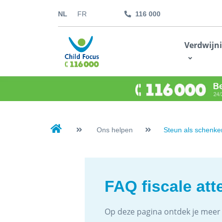
NL
FR
116 000
kids.childfocus.be
Verdwijn
Ik doe een gift
Ons helpen
Steun als schenke
FAQ fiscale att
Op deze pagina ontdek je meer in