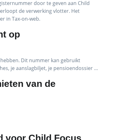
ksregisternummer door te geven aan Child
verloopt de verwerking vlotter. Het
ier in Tax-on-web.
ht op
r hebben. Dit nummer kan gebruikt
hes, je aanslagbiljet, je pensioendossier …
nieten van de
ld voor Child Focus.