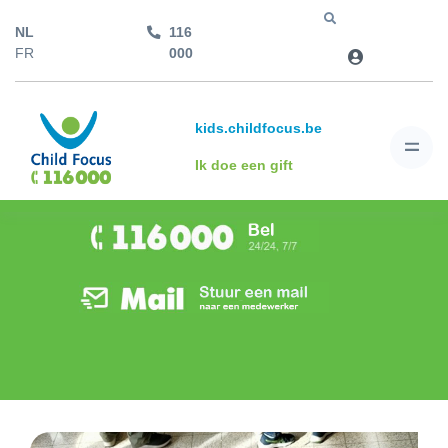
NL
116
Jump to
FR
000
kids.childfocus.be
Ik doe een gift