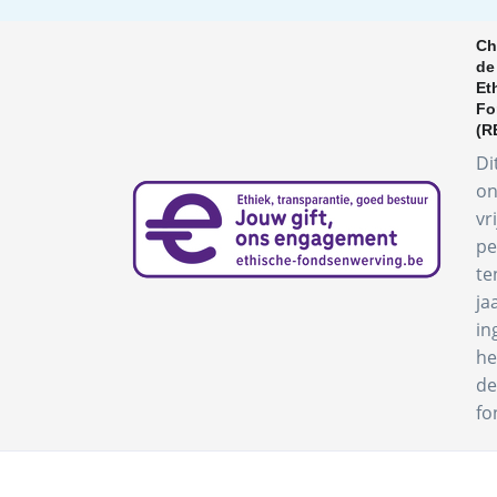
Ch
de
Et
Fo
(R
Di
on
vr
pe
te
ja
in
he
de
fo