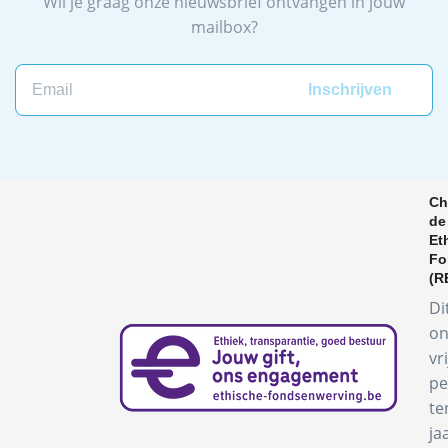
Wil je graag onze nieuwsbrief ontvangen in jouw
mailbox?
Email
Ch
de
Et
Fo
(R
Di
on
vr
pe
te
ja