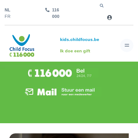
NL
116
Jump to
FR
000
kids.childfocus.be
Ik doe een gift