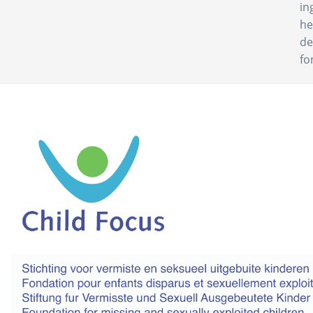
in
he
de
fo