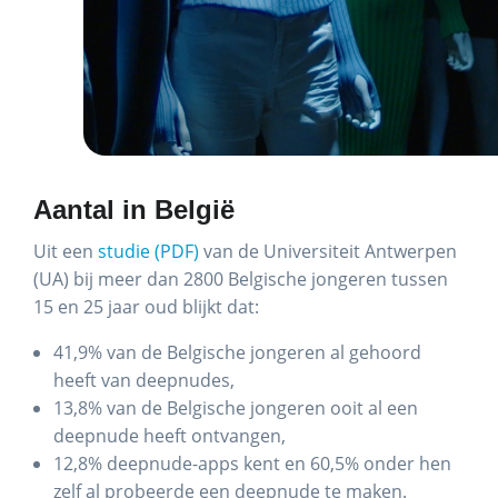
Aantal in België
Uit een
studie (PDF)
van de Universiteit Antwerpen
(UA) bij meer dan 2800 Belgische jongeren tussen
15 en 25 jaar oud blijkt dat:
41,9% van de Belgische jongeren al gehoord
heeft van deepnudes,
13,8% van de Belgische jongeren ooit al een
deepnude heeft ontvangen,
12,8% deepnude-apps kent en 60,5% onder hen
zelf al probeerde een deepnude te maken.