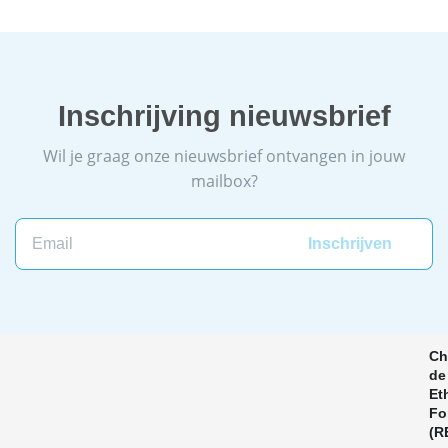
Inschrijving nieuwsbrief
Wil je graag onze nieuwsbrief ontvangen in jouw
mailbox?
Email
Ch
de
Et
Fo
(R