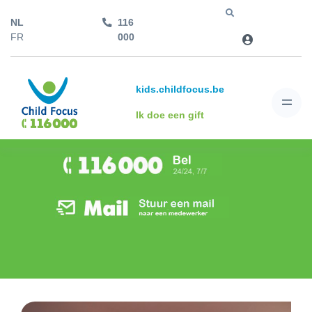
NL
116
Jump to
FR
000
kids.childfocus.be
Ik doe een gift