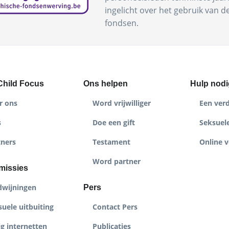
ingelicht over het gebruik van 
fondsen.
Child Focus
Ons helpen
Hulp nodi
r ons
Word vrijwilliger
Een ver
s
Doe een gift
Seksuele
tners
Testament
Online v
Word partner
missies
dwijningen
Pers
uele uitbuiting
Contact Pers
ig internetten
Publicaties