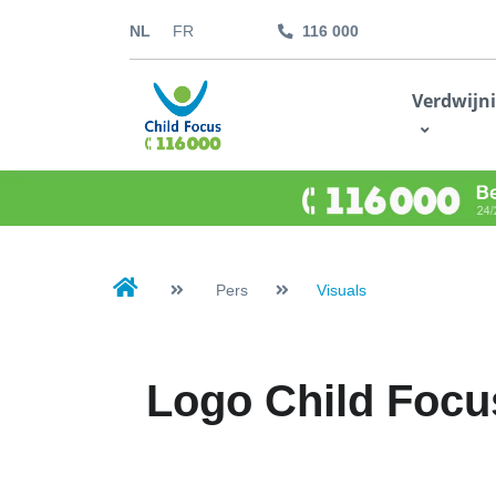
NL
FR
116 000
kids.childfocus.be
Verdwijn
Ik doe een gift
Pers
Visuals
Logo Child Focu