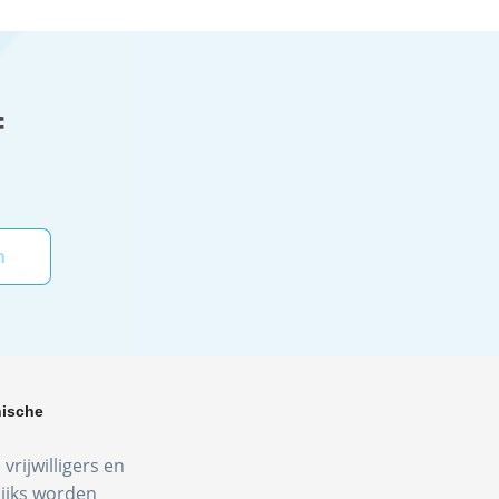
f
hische
vrijwilligers en
lijks worden