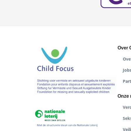
Over 
Ove
Job
Par
Onze 
Ver
Seks
Veil