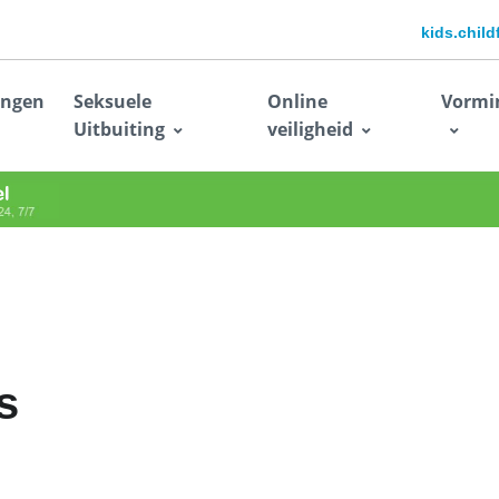
kids.chil
ingen
Seksuele
Online
Vormi
Uitbuiting
veiligheid
s