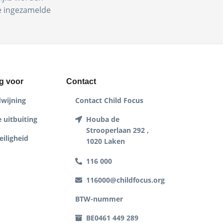
de ingezamelde
g voor
Contact
dwijning
Contact Child Focus
 uitbuiting
Houba de
Strooperlaan 292 ,
eiligheid
1020 Laken
116 000
116000@childfocus.org
BTW-nummer
BE0461 449 289