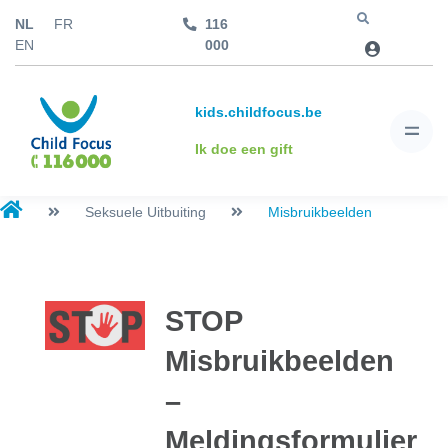
NL
FR
116
Jump to
EN
000
kids.childfocus.be
Ik doe een gift
Seksuele Uitbuiting
Misbruikbeelden
STOP
Misbruikbeelden
–
Meldingsformulier