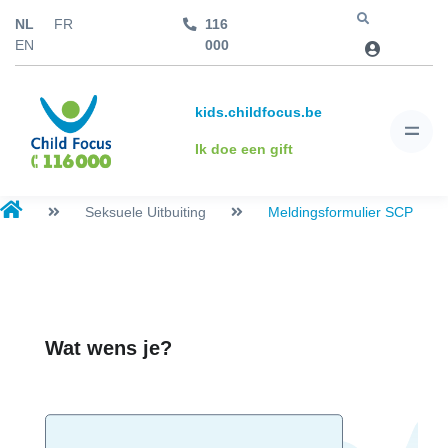
NL
FR
116
Jump to
EN
000
kids.childfocus.be
Ik doe een gift
Seksuele Uitbuiting
Meldingsformulier SCP
Wat wens je?