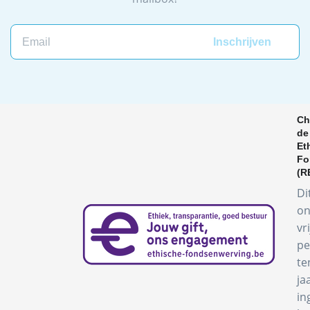
Email
Ch
de
Et
Fo
(R
Di
on
vr
pe
te
ja
in