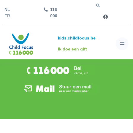
NL
116
Jump to
FR
000
kids.childfocus.be
Ik doe een gift