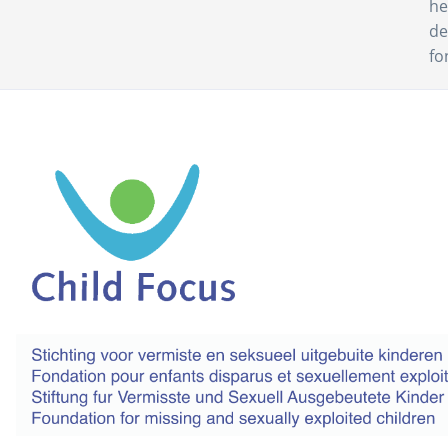
he
de
fo