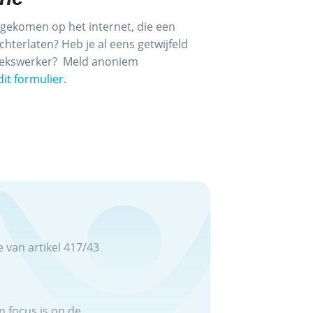
engekomen op het internet, die een
hterlaten? Heb je al eens getwijfeld
e sekswerker? Meld anoniem
dit formulier.
 van artikel 417/43
n focus is op de