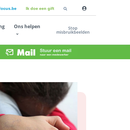
dfocus.be
Ik doe een gift
ng
Ons helpen
Stop
misbruikbeelden