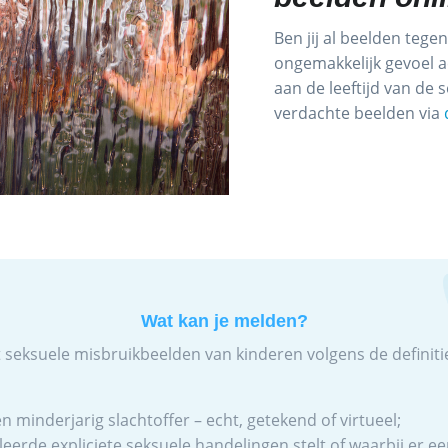
Ben jij al beelden teg
ongemakkelijk gevoel ac
aan de leeftijd van d
verdachte beelden via
Wat kan je melden?
 seksuele misbruikbeelden van kinderen volgens de definitie
n minderjarig slachtoffer – echt, getekend of virtueel;
leerde expliciete seksuele handelingen stelt of waarbij er ee