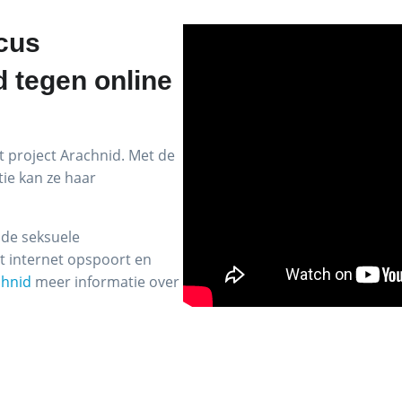
ocus
d tegen online
t project Arachnid. Met de
tie kan ze haar
nde seksuele
t internet opspoort en
chnid
meer informatie over