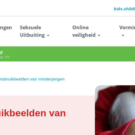
kids.chil
ingen
Seksuele
Online
Vormi
Uitbuiting
veiligheid
isbruikbeelden van minderjarigen
uikbeelden van