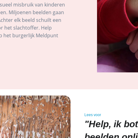
ksueel misbruik van kinderen
en. Miljoenen beelden gaan
Achter elk beeld schuilt een
or het slachtoffer. Help
p het burgerlijk Meldpunt
Lees voor
"Help, ik bo
beelden onl