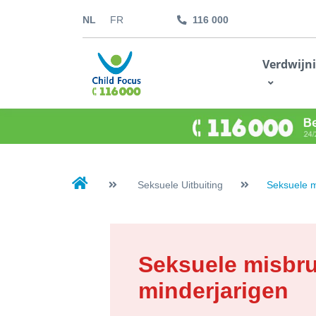
NL
FR
116 000
kids.childfocus.be
Verdwijn
Ik doe een gift
Seksuele Uitbuiting
Seksuele m
Seksuele misbr
minderjarigen