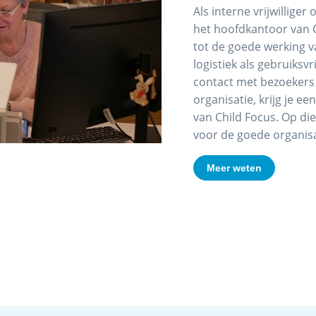
Als interne vrijwilliger
het hoofdkantoor van Ch
tot de goede werking v
logistiek als gebruiksvr
contact met bezoekers
organisatie, krijg je ee
van Child Focus. Op di
voor de goede organis
Meer weten