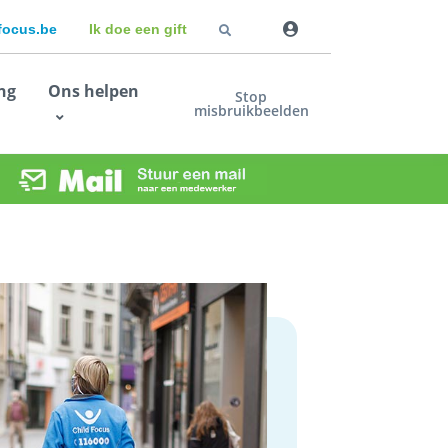
dfocus.be
Ik doe een gift
ng
Ons helpen
Stop
misbruikbeelden