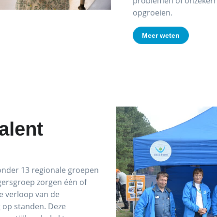
problemen of onzeker
opgroeien.
Meer weten
alent
d onder 13 regionale groepen
lligersgroep zorgen één of
e verloop van de
ng op standen. Deze