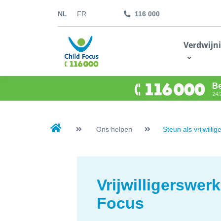
NL
FR
116 000
kids.childfocus.be
Verdwijn
Ik doe een gift
Ons helpen
Steun als vrijwillig
Vrijwilligerswerk
Focus