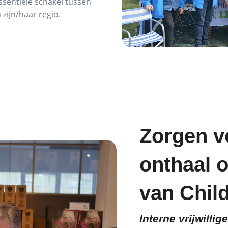
essentiële schakel tussen
n zijn/haar regio.
Zorgen v
onthaal o
van Chil
Interne vrijwillige