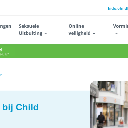
kids.chil
ingen
Seksuele
Online
Vormi
Uitbuiting
veiligheid
er
 bij Child