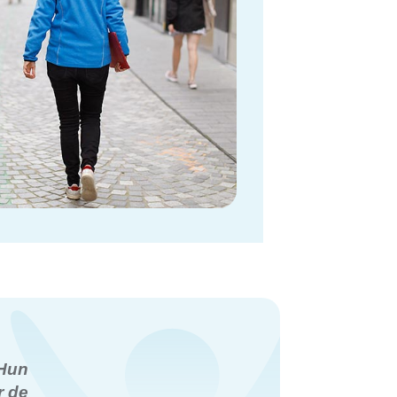
 Hun
r de