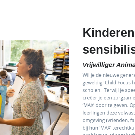
Kinderen
sensibili
Vrijwilliger Anim
Wil je de nieuwe gener
geweldig! Child Focus 
scholen. Terwijl je spe
creëer je een zorgzame
‘MAX’ door te geven. Op
leerlingen deze volwa
omgeving (vrienden, fami
bij hun ‘MAX’ terechtku