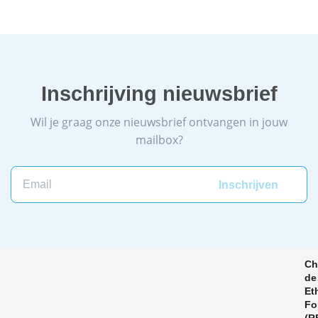
Inschrijving nieuwsbrief
Wil je graag onze nieuwsbrief ontvangen in jouw
mailbox?
Ch
de
Et
Fo