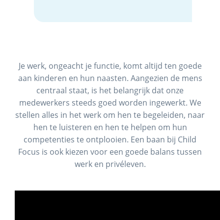
Je werk, ongeacht je functie, komt altijd ten goede
aan kinderen en hun naasten. Aangezien de mens
centraal staat, is het belangrijk dat onze
medewerkers steeds goed worden ingewerkt. We
stellen alles in het werk om hen te begeleiden, naar
hen te luisteren en hen te helpen om hun
competenties te ontplooien. Een baan bij Child
Focus is ook kiezen voor een goede balans tussen
werk en privéleven.