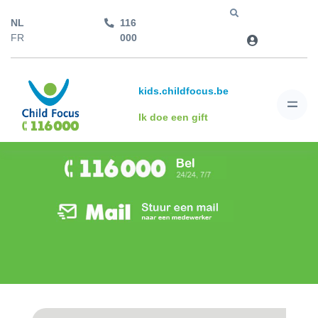
NL
116
Jump to
FR
000
kids.childfocus.be
Ik doe een gift