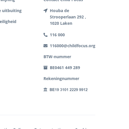
 uitbuiting
Houba de
Strooperlaan 292 ,
eiligheid
1020 Laken
116 000
116000@childfocus.org
BTW-nummer
BE0461 449 289
Rekeningnummer