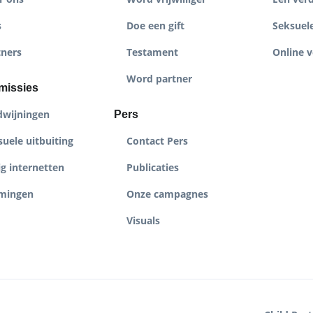
s
Doe een gift
Seksuele
tners
Testament
Online v
Word partner
missies
dwijningen
Pers
uele uitbuiting
Contact Pers
ig internetten
Publicaties
mingen
Onze campagnes
Visuals