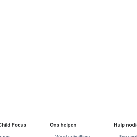
Child Focus
Ons helpen
Hulp nodi
r ons
Word vrijwilliger
Een ver