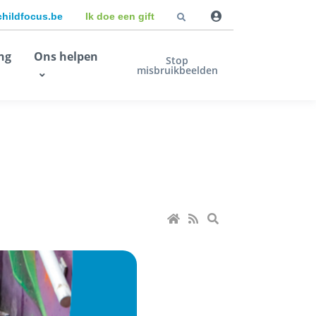
childfocus.be
Ik doe een gift
ng
Ons helpen
Stop
misbruikbeelden