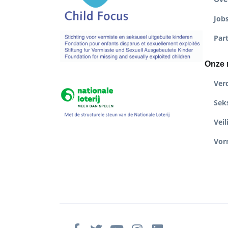
Job
Par
Onze 
Ver
Seks
Veil
Vor