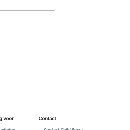
g voor
Contact
dwijning
Contact Child Focus