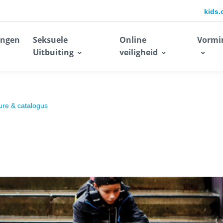
kids.
ingen
Seksuele
Online
Vormi
Uitbuiting
veiligheid
ure & catalogus