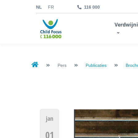
NL
FR
116 000
kids.childfocus.be
Verdwijn
Ik doe een gift
Pers
Publicaties
Broch
jan
01