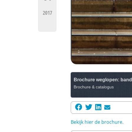
2017
Brochure weglopen: bande
Brochure & catalogus
Bekijk hier de brochure.