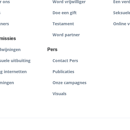
r ons
Word vrijwilliger
Een ver
s
Doe een gift
Seksuele
tners
Testament
Online v
Word partner
missies
dwijningen
Pers
uele uitbuiting
Contact Pers
ig internetten
Publicaties
mingen
Onze campagnes
Visuals