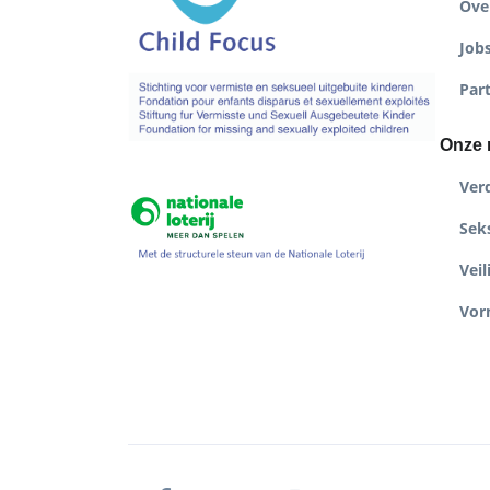
Ove
Job
Par
Onze 
Ver
Seks
Veil
Vor