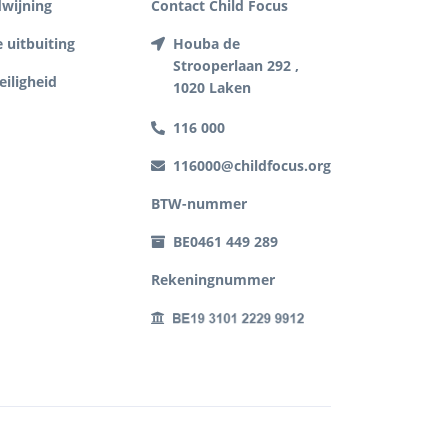
dwijning
Contact Child Focus
 uitbuiting
Houba de
Strooperlaan 292 ,
eiligheid
1020 Laken
116 000
116000@childfocus.org
BTW-nummer
BE0461 449 289
Rekeningnummer