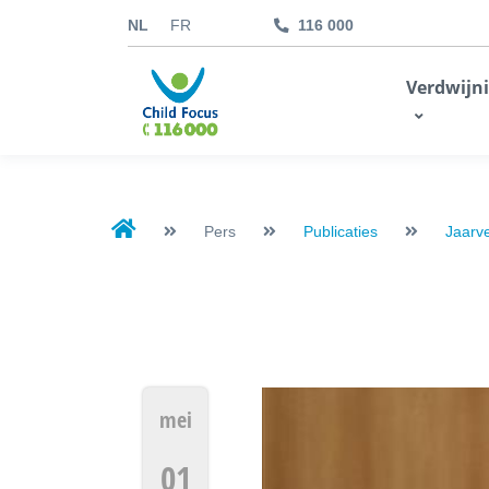
NL
FR
116 000
kids.childfocus.be
Verdwijn
Ik doe een gift
Pers
Publicaties
Jaarv
mei
01