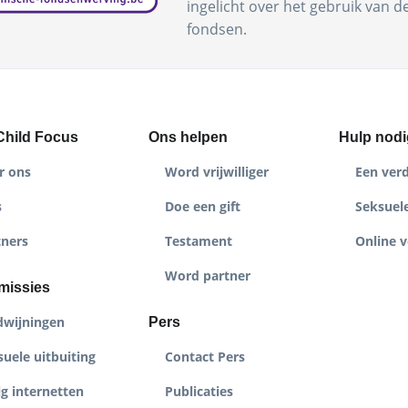
ingelicht over het gebruik van 
fondsen.
Child Focus
Ons helpen
Hulp nodi
r ons
Word vrijwilliger
Een ver
s
Doe een gift
Seksuele
tners
Testament
Online v
Word partner
missies
dwijningen
Pers
uele uitbuiting
Contact Pers
ig internetten
Publicaties