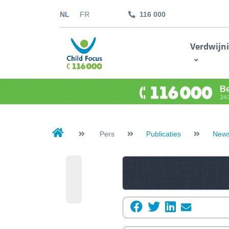
NL
FR
116 000
kids.childfocus.be
Verdwijn
Ik doe een gift
Pers
Publicaties
News