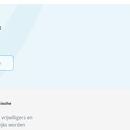
f
hische
vrijwilligers en
lijks worden