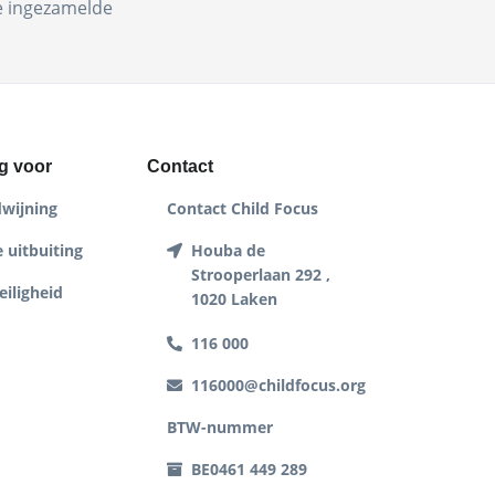
de ingezamelde
g voor
Contact
dwijning
Contact Child Focus
 uitbuiting
Houba de
Strooperlaan 292 ,
eiligheid
1020 Laken
116 000
116000@childfocus.org
BTW-nummer
BE0461 449 289