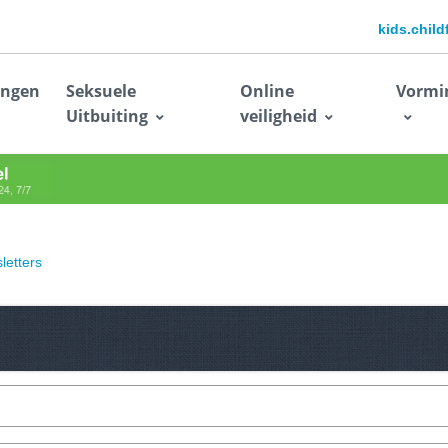
kids.chil
ingen
Seksuele
Online
Vormi
Uitbuiting
veiligheid
letters