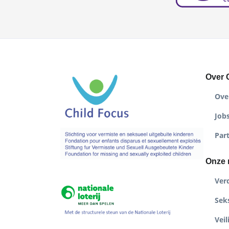
Over 
Ove
Job
Par
Onze 
Ver
Seks
Veil