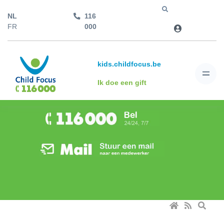
NL
116
Jump to
FR
000
kids.childfocus.be
Ik doe een gift