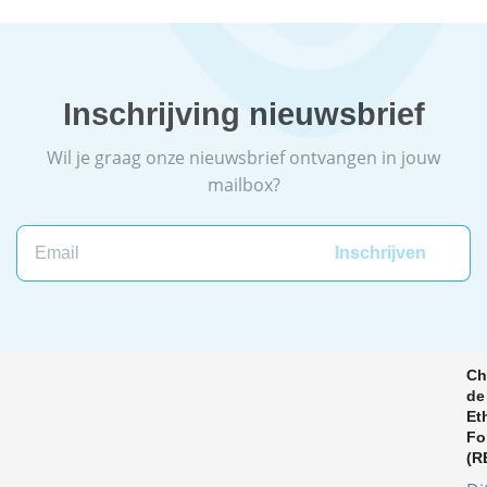
Inschrijving nieuwsbrief
Wil je graag onze nieuwsbrief ontvangen in jouw
mailbox?
Ch
de
Et
Fo
(R