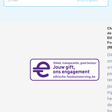
Ch
de
Et
Fo
(R
Di
on
vr
pe
te
ja
in
he
de
fo