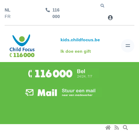
NL
116
Jump to
FR
000
kids.childfocus.be
Ik doe een gift