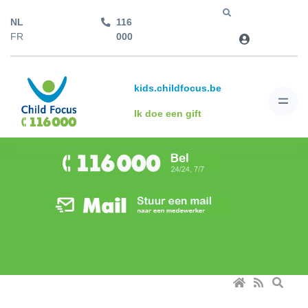
NL
116
Jump to
FR
000
kids.childfocus.be
Ik doe een gift