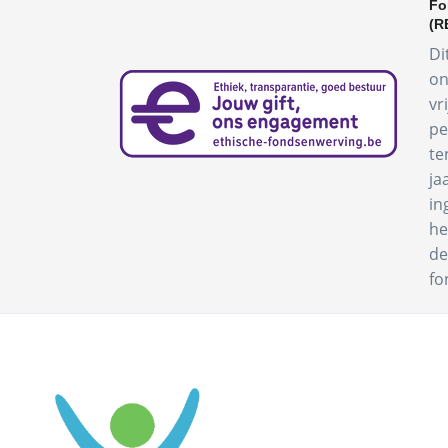
Fo
(R
Di
on
vr
pe
te
ja
in
he
de
fo