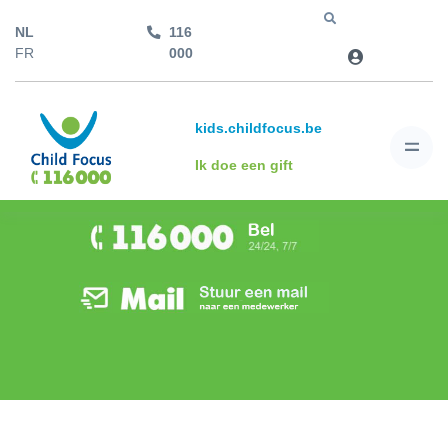
NL
116
Jump to
FR
000
kids.childfocus.be
Ik doe een gift