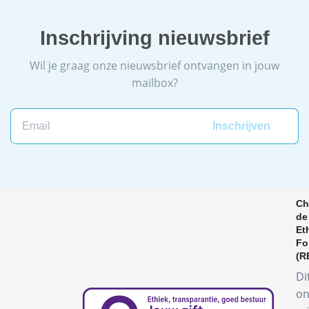
Inschrijving nieuwsbrief
Wil je graag onze nieuwsbrief ontvangen in jouw
mailbox?
Email
Ch
de
Et
Fo
(R
Di
on