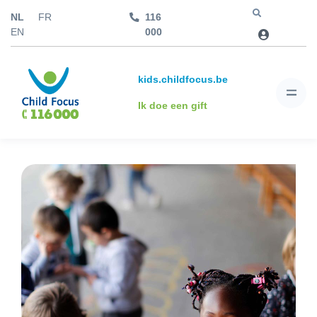
NL
FR
116
Jump to
EN
000
kids.childfocus.be
Ik doe een gift