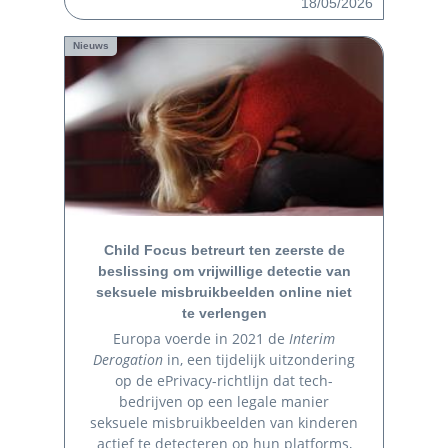
18/05/2026
Nieuws
Child Focus betreurt ten zeerste de
beslissing om vrijwillige detectie van
seksuele misbruikbeelden online niet
te verlengen
Europa voerde in 2021 de
Interim
Derogation
in, een tijdelijk uitzondering
op de ePrivacy-richtlijn dat tech-
bedrijven op een legale manier
seksuele misbruikbeelden van kinderen
actief te detecteren op hun platforms,