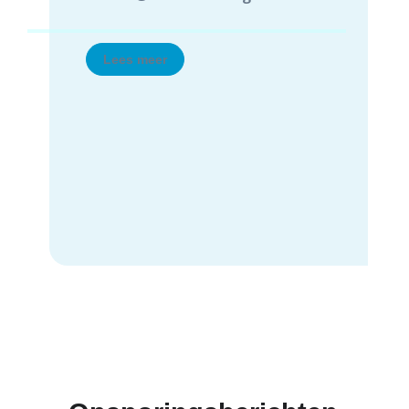
aan dit fenomeen en de slachtoffers
te beschermen door de beelden te
melden via ons formulier.
Lees meer