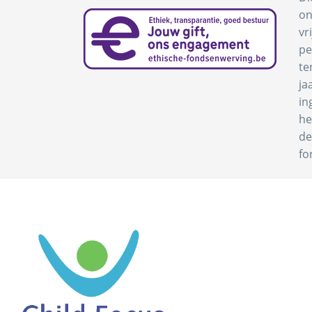
on
vr
pe
te
ja
in
he
de
fo