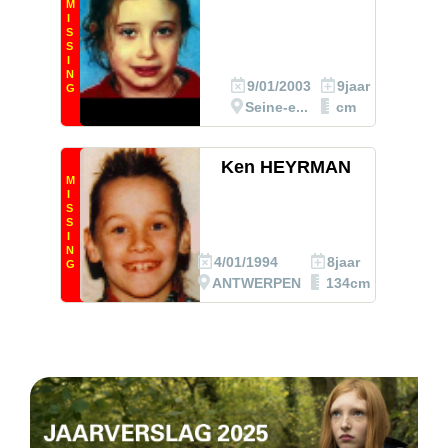
M
I
S
S
I
N
9/01/2003
9jaar
G
Seine-e...
cm
Ken HEYRMAN
M
I
S
S
I
N
4/01/1994
8jaar
G
ANTWERPEN
134cm