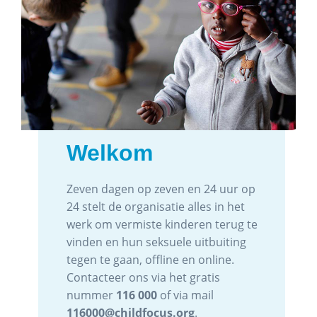
Seksuele
misbruikbeelden
van kinderen
Gemiddeld ontvangt Child Focus zelf
zo’n 1500 meldingen via het
burgerlijk meldpunt ‘stop seksuele
misbruikbeelden van kinderen!’
Help ons om een einde te maken