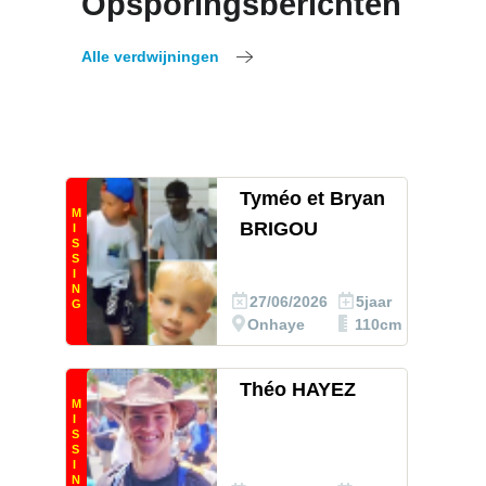
Opsporingsberichten
Alle verdwijningen
Tyméo et Bryan
M
BRIGOU
I
S
S
I
N
27/06/2026
5jaar
G
Onhaye
110cm
Théo HAYEZ
M
I
S
S
I
N