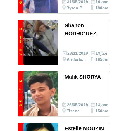
31/05/2019
19jaar
G
Byron B...
180cm
Shanon
M
RODRIGUEZ
I
S
S
I
N
23/11/2019
19jaar
G
Anderle...
165cm
Malik SHORYA
M
I
S
S
I
N
25/05/2019
13jaar
G
Elsene
150cm
Estelle MOUZIN