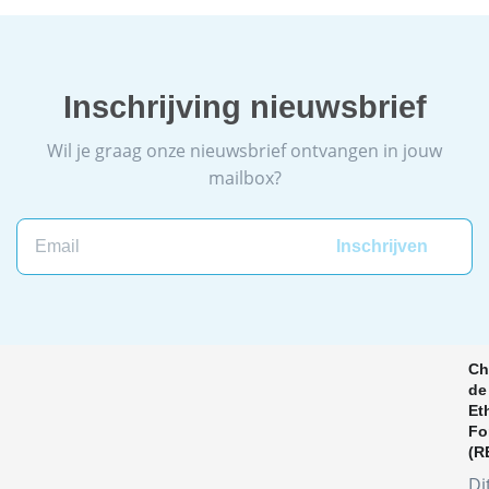
Inschrijving nieuwsbrief
Wil je graag onze nieuwsbrief ontvangen in jouw
mailbox?
Ch
de
Et
Fo
(R
Di