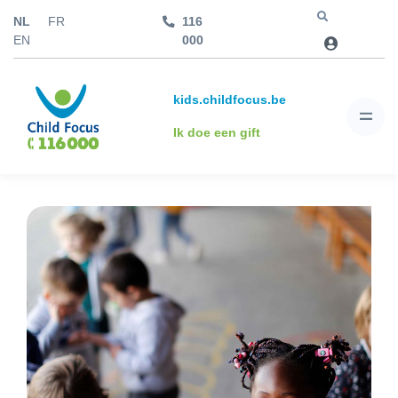
NL
FR
116
Jump to
EN
000
kids.childfocus.be
Ik doe een gift