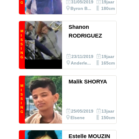
31/05/2019
19jaar
G
Byron B...
180cm
Shanon
M
RODRIGUEZ
I
S
S
I
N
23/11/2019
19jaar
G
Anderle...
165cm
Malik SHORYA
M
I
S
S
I
N
25/05/2019
13jaar
G
Elsene
150cm
Estelle MOUZIN