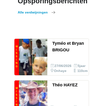
Opsporingsberichten
Alle verdwijningen
Tyméo et Bryan
M
BRIGOU
I
S
S
I
N
27/06/2026
5jaar
G
Onhaye
110cm
Théo HAYEZ
M
I
S
S
I
N