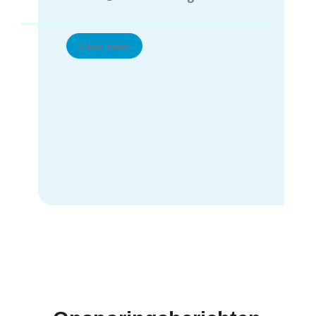
aan dit fenomeen en de slachtoffers
te beschermen door de beelden te
melden via ons formulier.
Lees meer