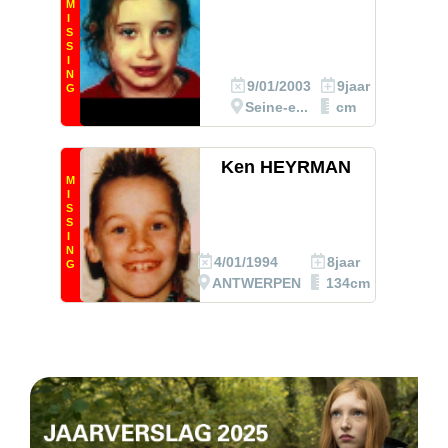
M
I
S
S
I
N
9/01/2003
9jaar
G
Seine-e...
cm
Ken HEYRMAN
M
I
S
S
I
N
4/01/1994
8jaar
G
ANTWERPEN
134cm