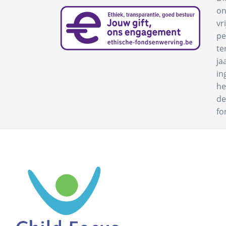
on
vr
pe
te
ja
in
he
de
fo