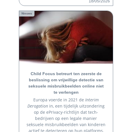
18/05/2026
Nieuws
Child Focus betreurt ten zeerste de
beslissing om vrijwillige detectie van
seksuele misbruikbeelden online niet
te verlengen
Europa voerde in 2021 de
Interim
Derogation
in, een tijdelijk uitzondering
op de ePrivacy-richtlijn dat tech-
bedrijven op een legale manier
seksuele misbruikbeelden van kinderen
actief te detecteren op hun platforms,