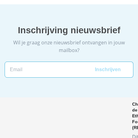
Inschrijving nieuwsbrief
Wil je graag onze nieuwsbrief ontvangen in jouw
mailbox?
Ch
de
Et
Fo
(R
Di