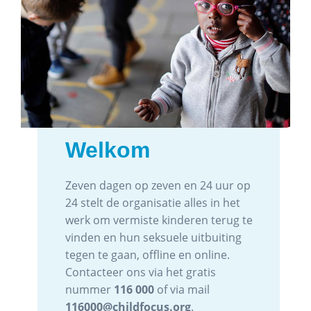
Seksuele
misbruikbeelden
van kinderen
Gemiddeld ontvangt Child Focus zelf
zo’n 1500 meldingen via het
burgerlijk meldpunt ‘stop seksuele
misbruikbeelden van kinderen!’
Help ons om een einde te maken