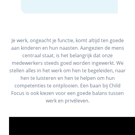
Je werk, ongeacht je functie, komt altijd ten goede
aan kinderen en hun naasten. Aangezien de mens
centraal staat, is het belangrijk dat onze
medewerkers steeds goed worden ingewerkt. We
stellen alles in het werk om hen te begeleiden, naar
hen te luisteren en hen te helpen om hun
competenties te ontplooien. Een baan bij Child
Focus is ook kiezen voor een goede balans tussen
werk en privéleven.