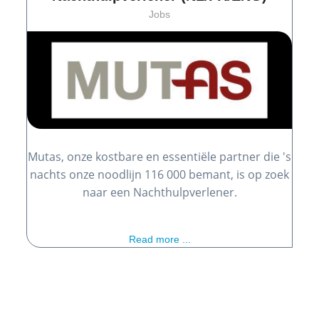
Jobs
Mutas, onze kostbare en essentiële partner die 's
nachts onze noodlijn 116 000 bemant, is op zoek
naar een Nachthulpverlener.
Read more ...