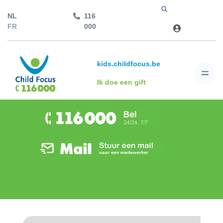
NL
116
Jump to
FR
000
kids.childfocus.be
Ik doe een gift