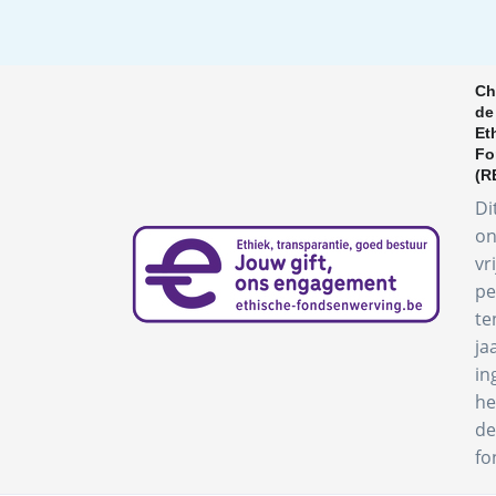
Ch
de
Et
Fo
(R
Di
on
vr
pe
te
ja
in
he
de
fo