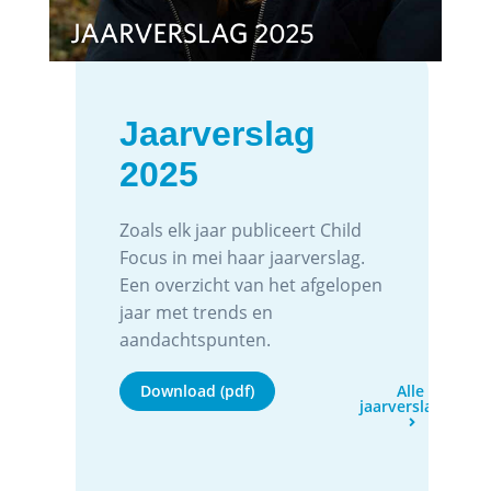
Jaarverslag
2025
Zoals elk jaar publiceert Child
Focus in mei haar jaarverslag.
Een overzicht van het afgelopen
jaar met trends en
aandachtspunten.
Download (pdf)
Alle
jaarverslagen