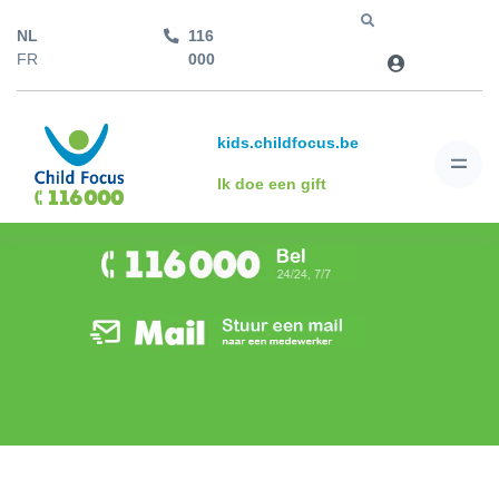
NL
116
Jump to
FR
000
kids.childfocus.be
Ik doe een gift