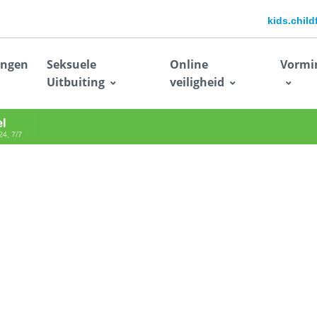
kids.chil
ingen
Seksuele
Online
Vormi
Uitbuiting
veiligheid