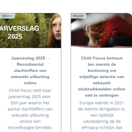
Nieuws
Nieuws
Jaarverslag 2025 -
Child Focus betreurt
Recordaantal
ten zeerste de
slachtoffers van
beslissing om
seksuele uitbuiting
vrijwillige detectie van
online
seksuele
misbruikbeelden online
Child Focus stelt haar
niet te verlengen
jaarverslag 2025 voor.
Een jaar waarin het
Europa voerde in 2021
aantal slachtoffers van
de
Interim Derogation
in,
seksuele uitbuiting
een tijdelijk
online een
uitzondering op de
recordhoogte bereikte.
ePrivacy-richtlijn dat