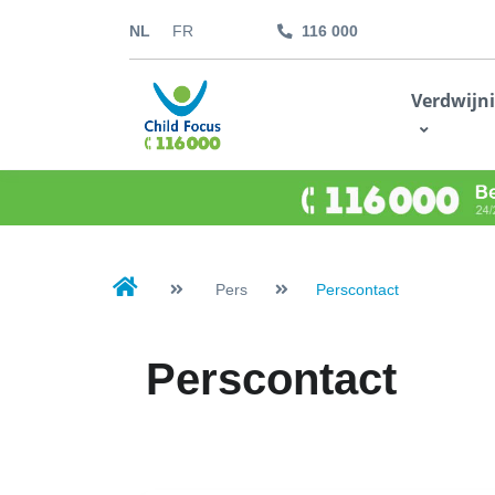
NL
FR
116 000
kids.childfocus.be
Verdwijn
Ik doe een gift
Pers
Perscontact
Perscontact